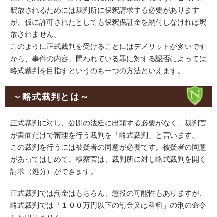
釈放されるためには裁判所に保釈請求する必要があります
が、仮に許可されたとしても保釈保証金を納付しなければ釈
放されません。
このように正式裁判を受けることにはデメリットが多いです
から、事件の内容、問われている罪に対する認否によっては
略式裁判を目指すというのも一つの方法といえます。
～略式裁判とは～
正式裁判に対し、公開の法廷に出頭する必要がなく、裁判官
が書面だけで審理を行う裁判を「略式裁判」と言います。
この裁判を行うには被疑者の同意が必要です。被疑者の同意
があってはじめて、検察官は、裁判所に対し略式裁判を開く
請求（処分）ができます。
正式裁判では罰金はもちろん、懲役の可能性もありますが、
略式裁判では「１００万円以下の罰金又は科料」の刑の命令
しか出せません。