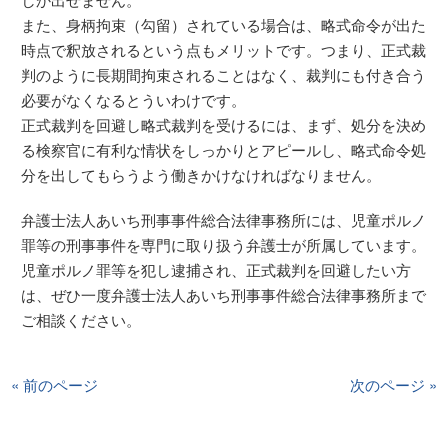
また、身柄拘束（勾留）されている場合は、略式命令が出た
時点で釈放されるという点もメリットです。つまり、正式裁
判のように長期間拘束されることはなく、裁判にも付き合う
必要がなくなるとういわけです。
正式裁判を回避し略式裁判を受けるには、まず、処分を決め
る検察官に有利な情状をしっかりとアピールし、略式命令処
分を出してもらうよう働きかけなければなりません。
弁護士法人あいち刑事事件総合法律事務所には、児童ポルノ
罪等の刑事事件を専門に取り扱う弁護士が所属しています。
児童ポルノ罪等を犯し逮捕され、正式裁判を回避したい方
は、ぜひ一度弁護士法人あいち刑事事件総合法律事務所まで
ご相談ください。
« 前のページ
次のページ »