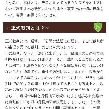
ちなみに、提供とは、児童ポルノであるＤＶＤ等を相手方に
おいて利用すべき状態におく法律上・事実上の一切の行為を
いい、有償・無償は問いません。
～正式裁判とは？～
正式裁判とは、通常、「公開の法廷に出廷し、そこで裁判所
の審理を受ける裁判」のことを意味します。
正式裁判となると、法廷に出廷した上、傍聴人の目の前で裁
判を受けなければいけません。また、裁判は１回で終わるこ
とは稀で、判決を含めて少なくとも２回は受けなければいけ
ないことが通常です。事件の内容にもよりますが、起訴から
１回目までの裁判はおおむね１か月～１か月半、裁判から裁
判までの間は２週間～１か月程度であることを考えると、起
訴から判決まで最低でも１か月半程度はかかる見通しです。
さらに、逮捕➡勾留と身柄拘束が続いたまま起訴された場合
は自動的に２か月の身柄拘束が決定します。また、その後、
条件を満たせば１か月ごとに期間が更新されます。この間、