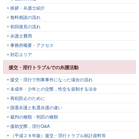
挨拶・弁護士紹介
無料相談の流れ
初回接見の流れ
弁護士費用
事務所概要・アクセス
対応エリア
援交・淫行トラブルでの弁護活動
援交・淫行で刑事事件になった場合の流れ
未成年・少年との交際，性交を規制する法令
再犯防止のために
国選弁護と私選弁護の違い
裁判の種類・刑罰の種類
援助交際，淫行Q&A
（平成２８年版）援交・淫行トラブル統計資料等