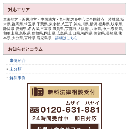
対応エリア
東海地方・近畿地方・中国地方・九州地方を中心に全国対応 茨城県,栃
木県,群馬県,埼玉県,千葉県,東京都,八王子,神奈川県,横浜,福井県,岐阜県,
静岡県,愛知県,名古屋,三重県,滋賀県,京都府,大阪府,兵庫県,神戸,奈良県,
和歌山県,鳥取県,島根県,岡山県,広島県,山口県,福岡県,佐賀県,長崎県,熊
本県,大分県,宮崎県,鹿児島県
詳細はこちら
お知らせとコラム
事例紹介
未分類
解決事例