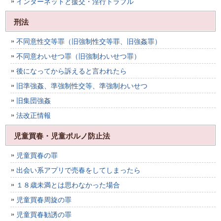
インターネットと援交・淫行トラブル
刑法
不同意性交等罪（旧強制性交等罪、旧強姦罪）
不同意わいせつ罪（旧強制わいせつ罪）
後になってから訴えると言われたら
旧準強姦、準強制性交等、準強制わいせつ
旧集団強姦
法改正情報
児童買春・児童ポルノ防止法
児童買春の罪
出会い系アプリで売春をしてしまったら
１８歳未満とは思わなかった場合
児童買春周旋の罪
児童買春勧誘の罪