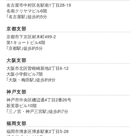
名古屋市中村区名駅南1丁目28-19
名南クリヤマビル6階
｢名古屋駅｣徒歩約5分
京都支部
京都市下京区材木町499-2
第1キョートビル4階
｢京都駅｣徒歩約5分
大阪支部
大阪市北区曽根崎新地2丁目6-12
大阪小学館ビル7階
｢大阪・梅田駅｣徒歩約9分
神戸支部
神戸市中央区磯辺通4丁目2番26号
新芙蓉ビル10階
｢三ノ宮・神戸三宮駅｣徒歩約7分
福岡支部
福岡市博多区博多駅東2丁目5-28