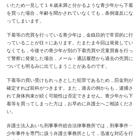
いたため一見して１８歳未満と分かるような青少年から下着
を買った場合，年齢を聞かされていなくても，条例違反にな
ってしまいます。
下着等の売買を行っている青少年は，金銭目的で常習的に行
っていることが往々にあります。たまたま今回は発覚してい
なくても，今後その青少年が別の下着売買や児童買春を行っ
て警察に発覚した場合，メール・通話履歴から過去の売買に
ついても明るみに出てしまうことがあるのです。
下着等の買い受けもれっきとした犯罪であるため，罰金刑が
確定すれば前科がつきます。また，過去の例からも，逮捕さ
れて身体拘束が続く可能性は否定できません。青少年から下
着等を買ってしまった方は，お早めに弁護士へご相談くださ
い。
弁護士法人あいち刑事事件総合法律事務所では，刑事事件・
少年事件を専門に扱う弁護士事務所として，迅速な対応を行