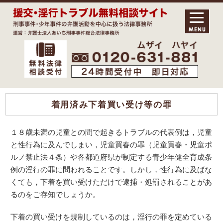
着用済み下着買い受け等の罪
１８歳未満の児童との間で起きるトラブルの代表例は，児童
と性行為に及んでしまい，児童買春の罪（児童買春・児童ポ
ルノ禁止法４条）や各都道府県が制定する青少年健全育成条
例の淫行の罪に問われることです。しかし，性行為に及ばな
くても，下着を買い受けただけで逮捕・処罰されることがあ
るのをご存知でしょうか。
下着の買い受けを規制しているのは，淫行の罪を定めている