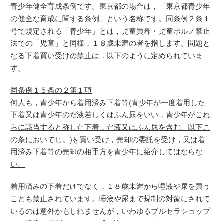
青少年健全育成条例です。東京都の場合は，「東京都青少年
の健全な育成に関する条例」という名称です。同条例２条１
号で規定される「青少年」とは，児童買春・児童ポルノ禁止
法での「児童」と同様，１８歳未満の者を指します。問題と
なる下着買い受けの禁止は，以下のように定められていま
す。
同条例１５条の２第１項
何人も，青少年から着用済み下着等(青少年が一度着用した
下着又は青少年のだ液若しくはふん尿をいい，青少年がこれ
らに該当すると称した下着，だ液又はふん尿を含む。以下こ
の条においてじ。)を買い受け，売却の委託を受け，又は着
用済み下着等の売却の相手方を青少年に紹介してはならな
い。
着用済みの下着だけでなく，１８歳未満から唾液や尿を買う
ことも禁止されています。唾液や尿まで規制の対象にされて
いるのは意外かもしれませんが，いわゆるブルセラショップ