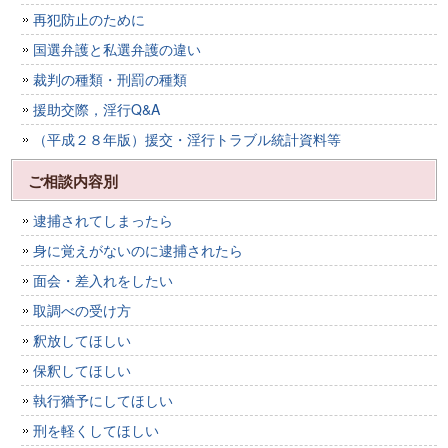
再犯防止のために
国選弁護と私選弁護の違い
裁判の種類・刑罰の種類
援助交際，淫行Q&A
（平成２８年版）援交・淫行トラブル統計資料等
ご相談内容別
逮捕されてしまったら
身に覚えがないのに逮捕されたら
面会・差入れをしたい
取調べの受け方
釈放してほしい
保釈してほしい
執行猶予にしてほしい
刑を軽くしてほしい