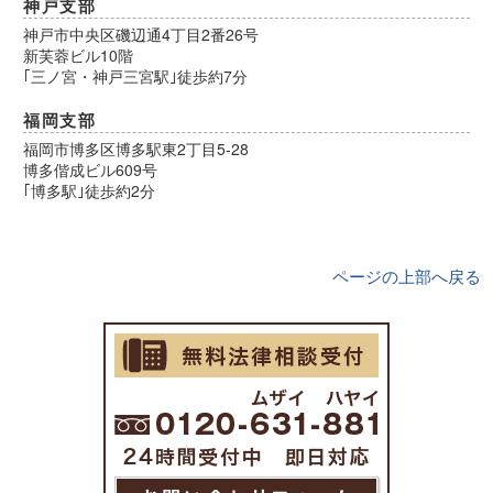
神戸支部
神戸市中央区磯辺通4丁目2番26号
新芙蓉ビル10階
｢三ノ宮・神戸三宮駅｣徒歩約7分
福岡支部
福岡市博多区博多駅東2丁目5-28
博多偕成ビル609号
｢博多駅｣徒歩約2分
ページの上部へ戻る