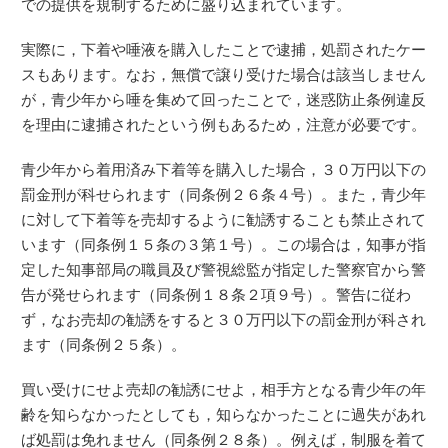
での提供を規制するために盛り込まれています。
実際に，下着や唾液を購入したことで逮捕，処罰されたケー
スもあります。なお，無償で譲り受けた場合は該当しません
が，青少年から唾を集めて回ったことで，迷惑防止条例違反
を理由に逮捕されたという例もあるため，注意が必要です。
青少年から着用済み下着等を購入した場合，３０万円以下の
罰金刑が科せられます（同条例２６条４号）。また，青少年
に対して下着等を売却するように勧誘することも禁止されて
います（同条例１５条の３第１号）。この場合は，知事が指
定した知事部局の職員及び警視総監が指定した警察官から警
告が発せられます（同条例１８条２項９号）。警告に従わ
ず，なお売却の勧誘をすると３０万円以下の罰金刑が科され
ます（同条例２５条）。
買い受けにせよ売却の勧誘にせよ，相手方となる青少年の年
齢を知らなかったとしても，知らなかったことに過失があれ
ば処罰は免れません（同条例２８条）。例えば，制服を着て