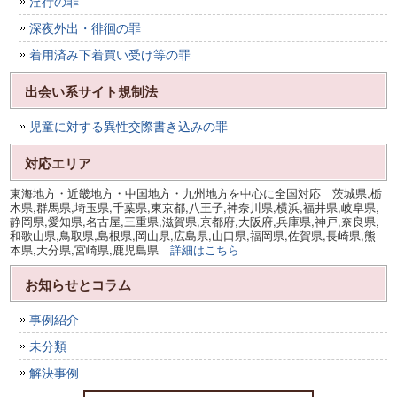
淫行の罪
深夜外出・徘徊の罪
着用済み下着買い受け等の罪
出会い系サイト規制法
児童に対する異性交際書き込みの罪
対応エリア
東海地方・近畿地方・中国地方・九州地方を中心に全国対応 茨城県,栃
木県,群馬県,埼玉県,千葉県,東京都,八王子,神奈川県,横浜,福井県,岐阜県,
静岡県,愛知県,名古屋,三重県,滋賀県,京都府,大阪府,兵庫県,神戸,奈良県,
和歌山県,鳥取県,島根県,岡山県,広島県,山口県,福岡県,佐賀県,長崎県,熊
本県,大分県,宮崎県,鹿児島県
詳細はこちら
お知らせとコラム
事例紹介
未分類
解決事例