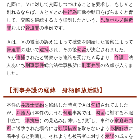
た際に、Ｖに対して交際しつづけることを要求し、もしＶと
別れるならば、ＡとＶとの
性行為
画像や動画をばらまくと脅
して、交際を継続するよう強制したという、
児童ポルノ製造
罪
および
脅迫罪
の事例です。
Ａは、Ｖの被害の訴えによって捜査を開始した警察によって
脅迫罪
の疑いで
逮捕
され、その後
勾留
が決定されました。
Ａが
逮捕
されたと警察から連絡を受けたＡ母より、
弁護士
法
人あいち
刑事事件
総合法律事務所に
刑事弁護
の依頼が入りま
した。
【刑事弁護の経緯 身柄解放活動】
本件の
弁護士契約
を締結した時点でＡは
勾留
されてました
が、
弁護人
は本件のような
脅迫
事案では、
勾留
に対する不服
申立て（
準抗告
）の見込みは薄いと判断し、事件が
家庭裁判
所
に送致された場合には
観護措置
を取らないよう
身柄解放
に
着手すると判断し、それよりも被害者に対する
示談
の成立を