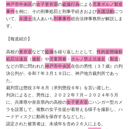
神戸市中央区
の
女子更衣室
の
盗撮行為
による
児童ポルノ製造
事件
を例に、その刑事処罰と刑事手続きおよび
弁護活動
につ
いて、
弁護士
法人あいち
刑事事件
総合法律事務所が解説しま
す。
【報道紹介】
高校の
更衣室
などで
盗撮
を繰り返したとして、
性的姿態撮影
処罰法違反
（
撮影
）や
児童買春
・
ポルノ禁止法違反
（
製造
）
などの罪に問われた
神戸市中央区
在住の男性（３７歳）の判
決公判が、令和７年３月１９日に、神戸地方裁判所であっ
た。
裁判官は懲役３年８月（求刑懲役６年）を言い渡した。
判決によると、男性は、２０２２年７月～２０２４年５月
に、兵庫県や奈良県内の高校の
女子更衣室
にハンガー型カメ
ラを設置して、複数の女子生徒が着替える様子を撮影し、ハ
ードディスクに動画を保存するなどした。
認定された被害者は、未成年を含め２６人に上る。