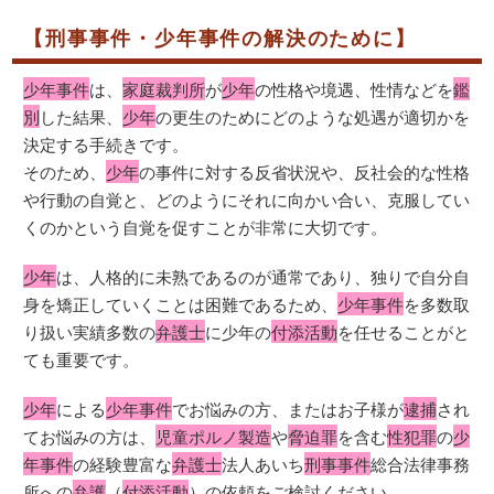
【刑事事件・少年事件の解決のために】
少年事件
は、
家庭裁判所
が
少年
の性格や境遇、性情などを
鑑
別
した結果、
少年
の更生のためにどのような処遇が適切かを
決定する手続きです。
そのため、
少年
の事件に対する反省状況や、反社会的な性格
や行動の自覚と、どのようにそれに向かい合い、克服してい
くのかという自覚を促すことが非常に大切です。
少年
は、人格的に未熟であるのが通常であり、独りで自分自
身を矯正していくことは困難であるため、
少年事件
を多数取
り扱い実績多数の
弁護士
に少年の
付添活動
を任せることがと
ても重要です。
少年
による
少年事件
でお悩みの方、またはお子様が
逮捕
され
てお悩みの方は、
児童ポルノ製造
や
脅迫罪
を含む
性犯罪
の
少
年事件
の経験豊富な
弁護士
法人あいち
刑事事件
総合法律事務
所への
弁護
（
付添活動
）の依頼をご検討ください。