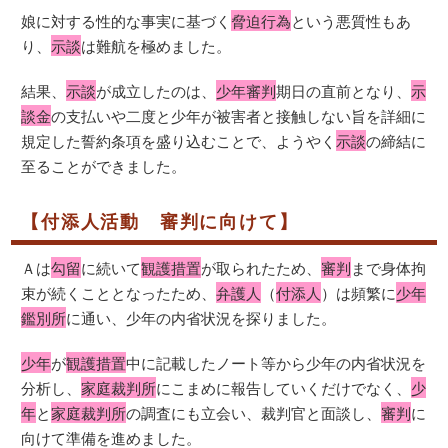
娘に対する性的な事実に基づく
脅迫行為
という悪質性もあ
り、
示談
は難航を極めました。
結果、
示談
が成立したのは、
少年審判
期日の直前となり、
示
談金
の支払いや二度と少年が被害者と接触しない旨を詳細に
規定した誓約条項を盛り込むことで、ようやく
示談
の締結に
至ることができました。
【付添人活動 審判に向けて】
Ａは
勾留
に続いて
観護措置
が取られたため、
審判
まで身体拘
束が続くこととなったため、
弁護人
（
付添人
）は頻繁に
少年
鑑別所
に通い、少年の内省状況を探りました。
少年
が
観護措置
中に記載したノート等から少年の内省状況を
分析し、
家庭裁判所
にこまめに報告していくだけでなく、
少
年
と
家庭裁判所
の調査にも立会い、裁判官と面談し、
審判
に
向けて準備を進めました。