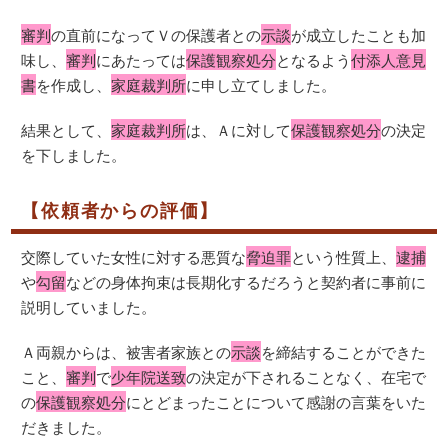
審判
の直前になってＶの保護者との
示談
が成立したことも加
味し、
審判
にあたっては
保護観察処分
となるよう
付添人意見
書
を作成し、
家庭裁判所
に申し立てしました。
結果として、
家庭裁判所
は、Ａに対して
保護観察処分
の決定
を下しました。
【依頼者からの評価】
交際していた女性に対する悪質な
脅迫罪
という性質上、
逮捕
や
勾留
などの身体拘束は長期化するだろうと契約者に事前に
説明していました。
Ａ両親からは、被害者家族との
示談
を締結することができた
こと、
審判
で
少年院送致
の決定が下されることなく、在宅で
の
保護観察処分
にとどまったことについて感謝の言葉をいた
だきました。