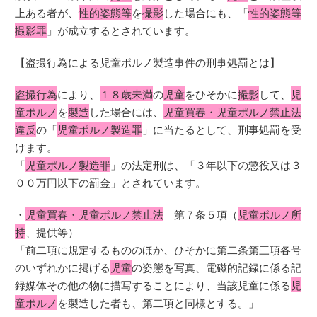
上ある者が、
性的姿態等
を
撮影
した場合にも、「
性的姿態等
撮影罪
」が成立するとされています。
【盗撮行為による児童ポルノ製造事件の刑事処罰とは】
盗撮行為
により、
１８歳未満
の
児童
をひそかに
撮影
して、
児
童ポルノ
を
製造
した場合には、
児童買春・児童ポルノ禁止法
違反
の「
児童ポルノ製造罪
」に当たるとして、刑事処罰を受
けます。
「
児童ポルノ製造罪
」の法定刑は、「３年以下の懲役又は３
００万円以下の罰金」とされています。
・
児童買春・児童ポルノ禁止法
第７条５項（
児童ポルノ所
持
、提供等）
「前二項に規定するもののほか、ひそかに第二条第三項各号
のいずれかに掲げる
児童
の姿態を写真、電磁的記録に係る記
録媒体その他の物に描写することにより、当該児童に係る
児
童ポルノ
を製造した者も、第二項と同様とする。」