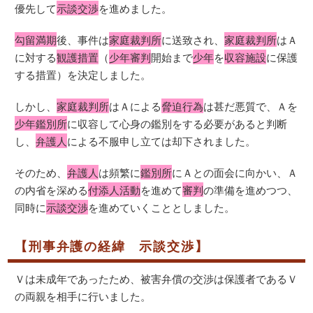
優先して
示談交渉
を進めました。
勾留満期
後、事件は
家庭裁判所
に送致され、
家庭裁判所
はＡ
に対する
観護措置
（
少年審判
開始まで
少年
を
収容施設
に保護
する措置）を決定しました。
しかし、
家庭裁判所
はＡによる
脅迫行為
は甚だ悪質で、Ａを
少年鑑別所
に収容して心身の鑑別をする必要があると判断
し、
弁護人
による不服申し立ては却下されました。
そのため、
弁護人
は頻繁に
鑑別所
にＡとの面会に向かい、Ａ
の内省を深める
付添人活動
を進めて
審判
の準備を進めつつ、
同時に
示談交渉
を進めていくこととしました。
【刑事弁護の経緯 示談交渉】
Ｖは未成年であったため、被害弁償の交渉は保護者であるＶ
の両親を相手に行いました。