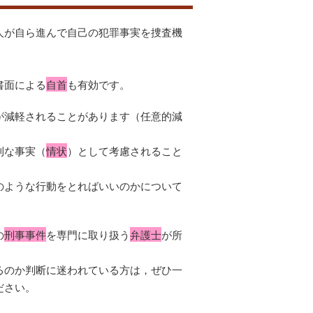
人が自ら進んで自己の犯罪事実を捜査機
書面による
自首
も有効です。
が減軽されることがあります（任意的減
利な事実（
情状
）として考慮されること
のような行動をとればいいのかについて
の
刑事事件
を専門に取り扱う
弁護士
が所
るのか判断に迷われている方は，ぜひ一
ださい。