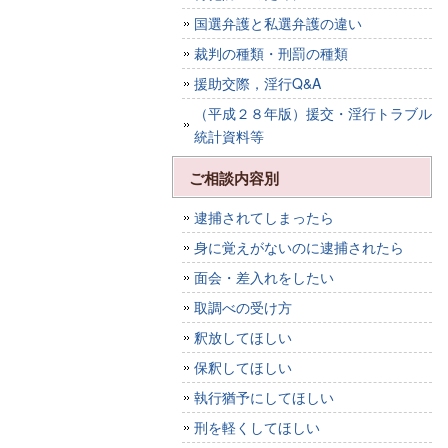
国選弁護と私選弁護の違い
裁判の種類・刑罰の種類
援助交際，淫行Q&A
（平成２８年版）援交・淫行トラブル
統計資料等
ご相談内容別
逮捕されてしまったら
身に覚えがないのに逮捕されたら
面会・差入れをしたい
取調べの受け方
釈放してほしい
保釈してほしい
執行猶予にしてほしい
刑を軽くしてほしい