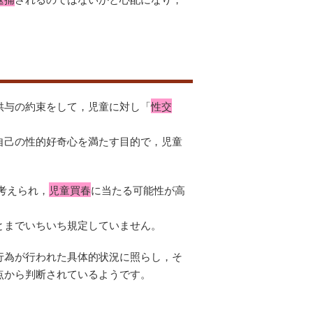
供与の約束をして，児童に対し「
性交
自己の性的好奇心を満たす目的で，児童
考えられ，
児童買春
に当たる可能性が高
とまでいちいち規定していません。
行為が行われた具体的状況に照らし，そ
点から判断されているようです。