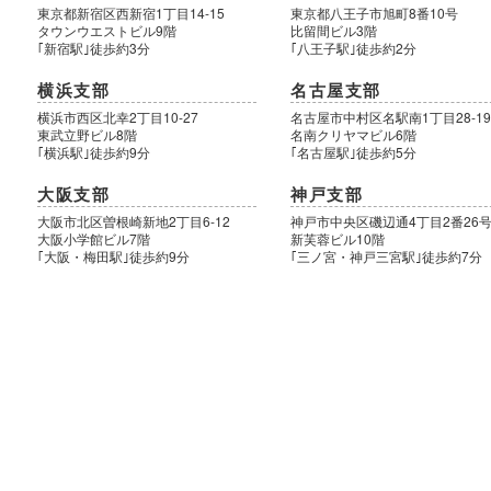
東京都新宿区西新宿1丁目14-15
東京都八王子市旭町8番10号
タウンウエストビル9階
比留間ビル3階
｢新宿駅｣徒歩約3分
｢八王子駅｣徒歩約2分
横浜支部
名古屋支部
横浜市西区北幸2丁目10-27
名古屋市中村区名駅南1丁目28-1
東武立野ビル8階
名南クリヤマビル6階
｢横浜駅｣徒歩約9分
｢名古屋駅｣徒歩約5分
大阪支部
神戸支部
大阪市北区曽根崎新地2丁目6-12
神戸市中央区磯辺通4丁目2番26
大阪小学館ビル7階
新芙蓉ビル10階
｢大阪・梅田駅｣徒歩約9分
｢三ノ宮・神戸三宮駅｣徒歩約7分