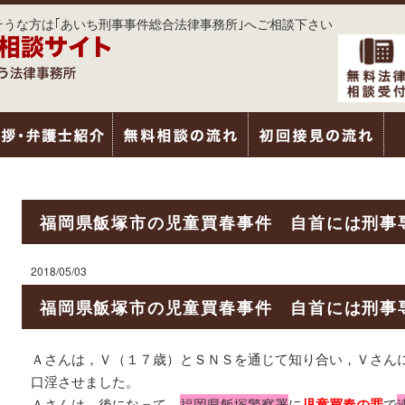
うな方は｢あいち刑事事件総合法律事務所｣へご相談下さい
福岡県飯塚市の児童買春事件 自首には刑事
2018/05/03
福岡県飯塚市の児童買春事件 自首には刑事
Ａさんは，Ｖ（１７歳）とＳＮＳを通じて知り合い，Ｖさん
口淫させました。
Ａさんは，後になって，
福岡県飯塚警察署
に
児童買春の罪
で