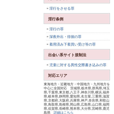
淫行をさせる罪
淫行条例
淫行の罪
深夜外出・徘徊の罪
着用済み下着買い受け等の罪
出会い系サイト規制法
児童に対する異性交際書き込みの罪
対応エリア
東海地方・近畿地方・中国地方・九州地方を
中心に全国対応 茨城県,栃木県,群馬県,埼玉
県,千葉県,東京都,八王子,神奈川県,横浜,福井
県,岐阜県,静岡県,愛知県,名古屋,三重県,滋賀
県,京都府,大阪府,兵庫県,神戸,奈良県,和歌山
県,鳥取県,島根県,岡山県,広島県,山口県,福岡
県,佐賀県,長崎県,熊本県,大分県,宮崎県,鹿児
島県
詳細はこちら