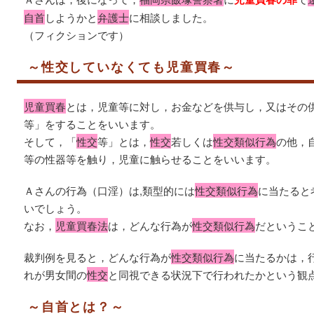
自首
しようかと
弁護士
に相談しました。
（フィクションです）
～性交していなくても児童買春～
児童買春
とは，児童等に対し，お金などを供与し，又はその
等」をすることをいいます。
そして，「
性交
等」とは，
性交
若しくは
性交類似行為
の他，
等の性器等を触り，児童に触らせることをいいます。
Ａさんの行為（口淫）は,類型的には
性交類似行為
に当たると
いでしょう。
なお，
児童買春法
は，どんな行為が
性交類似行為
だというこ
裁判例を見ると，どんな行為が
性交類似行為
に当たるかは，
れが男女間の
性交
と同視できる状況下で行われたかという観
～自首とは？～