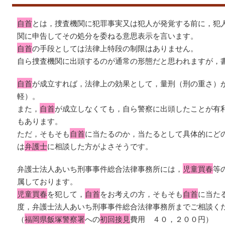
自首
とは，捜査機関に犯罪事実又は犯人が発覚する前に，犯
関に申告してその処分を委ねる意思表示を言います。
自首
の手段としては法律上特段の制限はありません。
自ら捜査機関に出頭するのが通常の形態だと思われますが，
自首
が成立すれば，法律上の効果として，量刑（刑の重さ）
軽）。
また，
自首
が成立しなくても，自ら警察に出頭したことが有
もあります。
ただ，そもそも
自首
に当たるのか，当たるとして具体的にど
は
弁護士
に相談した方がよさそうです。
弁護士法人あいち刑事事件総合法律事務所には，
児童買春
等
属しております。
児童買春
を犯して，
自首
をお考えの方，そもそも
自首
に当た
度，弁護士法人あいち刑事事件総合法律事務所までご相談く
（
福岡県飯塚警察署
への
初回接見
費用 ４０，２００円）