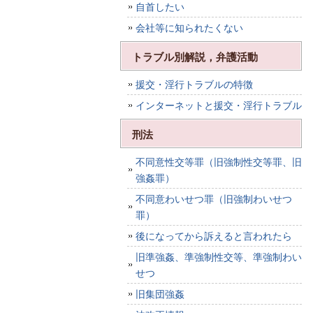
自首したい
会社等に知られたくない
トラブル別解説，弁護活動
援交・淫行トラブルの特徴
インターネットと援交・淫行トラブル
刑法
不同意性交等罪（旧強制性交等罪、旧
強姦罪）
不同意わいせつ罪（旧強制わいせつ
罪）
後になってから訴えると言われたら
旧準強姦、準強制性交等、準強制わい
せつ
旧集団強姦