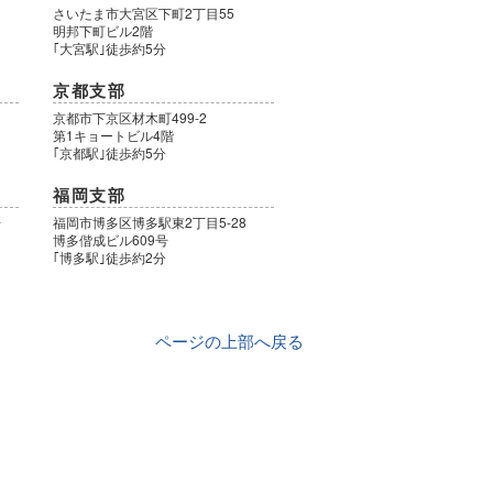
さいたま市大宮区下町2丁目55
明邦下町ビル2階
｢大宮駅｣徒歩約5分
京都支部
9
京都市下京区材木町499-2
第1キョートビル4階
｢京都駅｣徒歩約5分
福岡支部
号
福岡市博多区博多駅東2丁目5-28
博多偕成ビル609号
｢博多駅｣徒歩約2分
ページの上部へ戻る