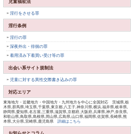
児童福祉法
淫行をさせる罪
淫行条例
淫行の罪
深夜外出・徘徊の罪
着用済み下着買い受け等の罪
出会い系サイト規制法
児童に対する異性交際書き込みの罪
対応エリア
東海地方・近畿地方・中国地方・九州地方を中心に全国対応 茨城県,栃
木県,群馬県,埼玉県,千葉県,東京都,八王子,神奈川県,横浜,福井県,岐阜県,
静岡県,愛知県,名古屋,三重県,滋賀県,京都府,大阪府,兵庫県,神戸,奈良県,
和歌山県,鳥取県,島根県,岡山県,広島県,山口県,福岡県,佐賀県,長崎県,熊
本県,大分県,宮崎県,鹿児島県
詳細はこちら
お知らせとコラム