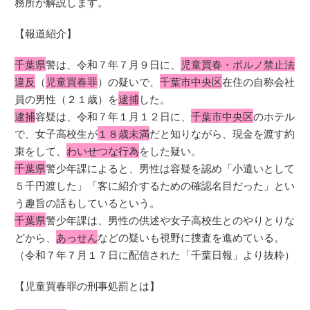
務所が解説します。
【報道紹介】
千葉県
警は、令和７年７月９日に、
児童買春・ポルノ禁止法
違反
（
児童買春罪
）の疑いで、
千葉市中央区
在住の自称会社
員の男性（２１歳）を
逮捕
した。
逮捕
容疑は、令和７年１月１２日に、
千葉市中央区
のホテル
で、女子高校生が
１８歳未満
だと知りながら、現金を渡す約
束をして、
わいせつな行為
をした疑い。
千葉県
警少年課によると、男性は容疑を認め「小遣いとして
５千円渡した」「客に紹介するための確認名目だった」とい
う趣旨の話もしているという。
千葉県
警少年課は、男性の供述や女子高校生とのやりとりな
どから、
あっせん
などの疑いも視野に捜査を進めている。
（令和７年７月１７日に配信された「千葉日報」より抜粋）
【児童買春罪の刑事処罰とは】