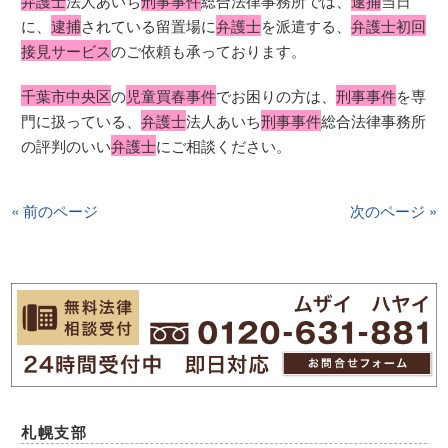
弁護士
法人あいち
刑事事件
総合法律事務所では、
逮捕
当日
に、
逮捕
されている留置場に
弁護士
を派遣する、
弁護士初回
接見サービス
のご依頼も承っております。
千葉市中央区
の
児童買春事件
でお困りの方は、
刑事事件
を専
門に扱っている、
弁護士
法人あいち
刑事事件
総合法律事務所
の評判のいい
弁護士
にご相談ください。
« 前のページ
次のページ »
札幌支部