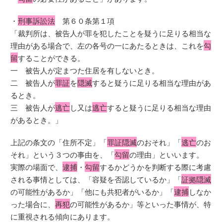
・
刑事訴訟法
第６０条第１項
「裁判所は、被告人が罪を犯したことを疑うに足りる相当な
理由がある場合で、左の各号の一にあたるときは、これを
勾
留
することができる。
一 被告人が定まつた住居を有しないとき。
二 被告人が
罪証
を
隠滅
すると疑うに足りる相当な理由があ
るとき。
三 被告人が
逃亡
し又は
逃亡
すると疑うに足りる相当な理由
があるとき。」
上記の条文の「住所不定」「
罪証隠滅
のおそれ」「
逃亡
のお
それ」という３つの事由を、「
勾留
の理由」といいます。
実際の場面で、
逮捕
・
勾留
するかどうかを判断する際に考慮
される事情としては、「容疑を否認しているか」「
証拠隠滅
の可能性があるか」「他にも共犯者がいるか」「
逮捕
しなか
った場合に、
再犯
の可能性があるか」等といった事情が、特
に重視される傾向にあります。