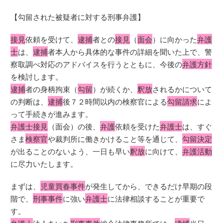
【勾留された被疑者に対する刑事弁護】
接見
依頼を受けて、
逮捕
者との
接見
（
面会
）に向かった
弁護
士
は、
逮捕
者本人から具体的な事件の詳細を聞いた上で、警
察取調べ対応のアドバイスを行うとともに、今後の
弁護方針
を検討します。
逮捕
者の身柄拘束（
勾留
）が続くか、
釈放
されるかについて
の判断は、
逮捕
後７２時間以内の検察官による
勾留請求
によ
って手続きが進みます。
弁護士接見
（面会）の後、
弁護
依頼を受けた
弁護士
は、すぐ
さま
検察官
や裁判所に働きかけること等を通じて、
勾留決定
が出ることのないよう、一日も早い
釈放
に向けて、
弁護活動
に尽力いたします。
まずは、
児童買春事件
が発生してから、できるだけ早期の段
階で、
刑事事件
に強い
弁護士
に法律相談することが重要で
す。