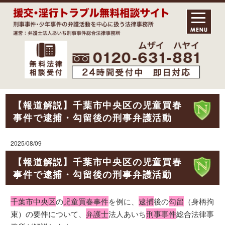
【報道解説】千葉市中央区の児童買春
事件で逮捕・勾留後の刑事弁護活動
2025/08/09
【報道解説】千葉市中央区の児童買春
事件で逮捕・勾留後の刑事弁護活動
千葉市中央区
の
児童買春事件
を例に、
逮捕
後の
勾留
（身柄拘
束）の要件について、
弁護士
法人あいち
刑事事件
総合法律事