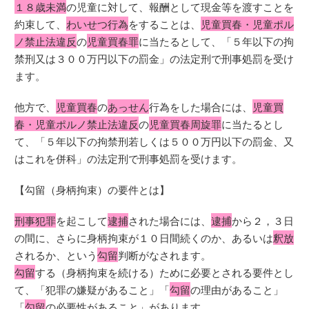
１８歳未満
の児童に対して、報酬として現金等を渡すことを
約束して、
わいせつ行為
をすることは、
児童買春・児童ポル
ノ禁止法違反
の
児童買春罪
に当たるとして、「５年以下の拘
禁刑又は３００万円以下の罰金」の法定刑で刑事処罰を受け
ます。
他方で、
児童買春
の
あっせん
行為をした場合には、
児童買
春・児童ポルノ禁止法違反
の
児童買春周旋罪
に当たるとし
て、「５年以下の拘禁刑若しくは５００万円以下の罰金、又
はこれを併科」の法定刑で刑事処罰を受けます。
【勾留（身柄拘束）の要件とは】
刑事犯罪
を起こして
逮捕
された場合には、
逮捕
から２，３日
の間に、さらに身柄拘束が１０日間続くのか、あるいは
釈放
されるか、という
勾留
判断がなされます。
勾留
する（身柄拘束を続ける）ために必要とされる要件とし
て、「犯罪の嫌疑があること」「
勾留
の理由があること」
「
勾留
の必要性があること」があります。