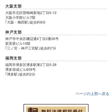
大阪支部
大阪市北区曽根崎新地2丁目6-12
大阪小学館ビル7階
｢大阪・梅田駅｣徒歩約9分
神戸支部
神戸市中央区磯辺通4丁目2番26号
新芙蓉ビル10階
｢三ノ宮・神戸三宮駅｣徒歩約7分
福岡支部
福岡市博多区博多駅東2丁目5-28
博多偕成ビル609号
｢博多駅｣徒歩約2分
ページの上部へ戻る