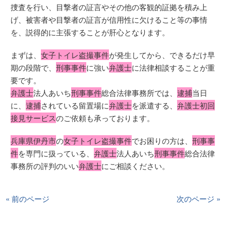
捜査を行い、目撃者の証言やその他の客観的証拠を積み上
げ、被害者や目撃者の証言が信用性に欠けること等の事情
を、説得的に主張することが肝心となります。
まずは、
女子トイレ盗撮事件
が発生してから、できるだけ早
期の段階で、
刑事事件
に強い
弁護士
に法律相談することが重
要です。
弁護士
法人あいち
刑事事件
総合法律事務所では、
逮捕
当日
に、
逮捕
されている留置場に
弁護士
を派遣する、
弁護士初回
接見サービス
のご依頼も承っております。
兵庫県伊丹市
の
女子トイレ盗撮事件
でお困りの方は、
刑事事
件
を専門に扱っている、
弁護士
法人あいち
刑事事件
総合法律
事務所の評判のいい
弁護士
にご相談ください。
« 前のページ
次のページ »