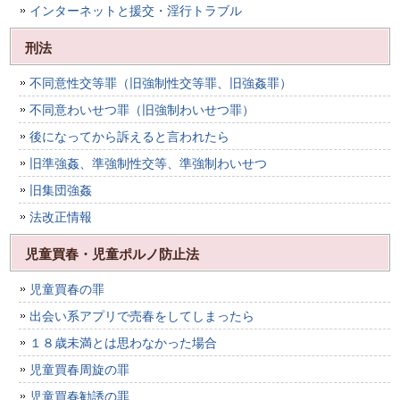
インターネットと援交・淫行トラブル
刑法
不同意性交等罪（旧強制性交等罪、旧強姦罪）
不同意わいせつ罪（旧強制わいせつ罪）
後になってから訴えると言われたら
旧準強姦、準強制性交等、準強制わいせつ
旧集団強姦
法改正情報
児童買春・児童ポルノ防止法
児童買春の罪
出会い系アプリで売春をしてしまったら
１８歳未満とは思わなかった場合
児童買春周旋の罪
児童買春勧誘の罪