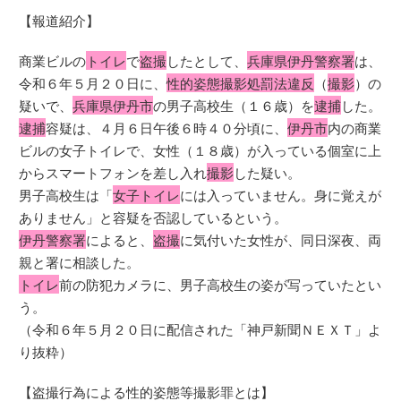
【報道紹介】
商業ビルの
トイレ
で
盗撮
したとして、
兵庫県伊丹警察署
は、
令和６年５月２０日に、
性的姿態撮影処罰法違反
（
撮影
）の
疑いで、
兵庫県伊丹市
の男子高校生（１６歳）を
逮捕
した。
逮捕
容疑は、４月６日午後６時４０分頃に、
伊丹市
内の商業
ビルの女子トイレで、女性（１８歳）が入っている個室に上
からスマートフォンを差し入れ
撮影
した疑い。
男子高校生は「
女子トイレ
には入っていません。身に覚えが
ありません」と容疑を否認しているという。
伊丹警察署
によると、
盗撮
に気付いた女性が、同日深夜、両
親と署に相談した。
トイレ
前の防犯カメラに、男子高校生の姿が写っていたとい
う。
（令和６年５月２０日に配信された「神戸新聞ＮＥＸＴ」よ
り抜粋）
【盗撮行為による性的姿態等撮影罪とは】