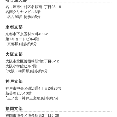
名古屋市中村区名駅南1丁目28-19
名南クリヤマビル6階
｢名古屋駅｣徒歩約5分
京都支部
京都市下京区材木町499-2
第1キョートビル4階
｢京都駅｣徒歩約5分
大阪支部
大阪市北区曽根崎新地2丁目6-12
大阪小学館ビル7階
｢大阪・梅田駅｣徒歩約9分
神戸支部
神戸市中央区磯辺通4丁目2番26号
新芙蓉ビル10階
｢三ノ宮・神戸三宮駅｣徒歩約7分
福岡支部
福岡市博多区博多駅東2丁目5-28