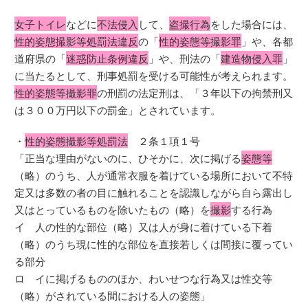
女子トイレ
などに
不法侵入
して、
盗撮行為
をした場合には、
性的姿態撮影等処罰法違反
の「
性的姿態等撮影罪
」や、各都
道府県の「
迷惑防止条例違反
」や、刑法の「
建造物侵入罪
」
に当たるとして、刑事処罰を受ける可能性が考えられます。
性的姿態等撮影罪
の刑罰の法定刑は、「３年以下の拘禁刑又
は３００万円以下の罰金」とされています。
・
性的姿態撮影等処罰法
２条１項１号
「正当な理由がないのに、ひそかに、次に掲げる
姿態等
（略）のうち、人が通常衣服を着けている場所において不特
定又は多数の者の目に触れることを認識しながら自ら露出し
又はとっているものを除いたもの（略）を
撮影
する行為
イ 人の性的な部位（略）又は人が身に着けている下着
（略）のうち現に性的な部位を直接若しくは間接に覆ってい
る部分
ロ イに掲げるもののほか、わいせつな行為又は性交等
（略）がされている間における人の姿態」