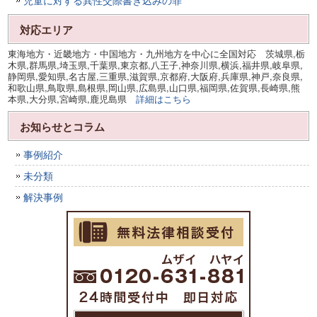
対応エリア
東海地方・近畿地方・中国地方・九州地方を中心に全国対応 茨城県,栃
木県,群馬県,埼玉県,千葉県,東京都,八王子,神奈川県,横浜,福井県,岐阜県,
静岡県,愛知県,名古屋,三重県,滋賀県,京都府,大阪府,兵庫県,神戸,奈良県,
和歌山県,鳥取県,島根県,岡山県,広島県,山口県,福岡県,佐賀県,長崎県,熊
本県,大分県,宮崎県,鹿児島県
詳細はこちら
お知らせとコラム
事例紹介
未分類
解決事例