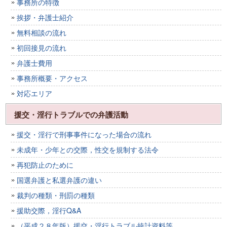
事務所の特徴
挨拶・弁護士紹介
無料相談の流れ
初回接見の流れ
弁護士費用
事務所概要・アクセス
対応エリア
援交・淫行トラブルでの弁護活動
援交・淫行で刑事事件になった場合の流れ
未成年・少年との交際，性交を規制する法令
再犯防止のために
国選弁護と私選弁護の違い
裁判の種類・刑罰の種類
援助交際，淫行Q&A
（平成２８年版）援交・淫行トラブル統計資料等