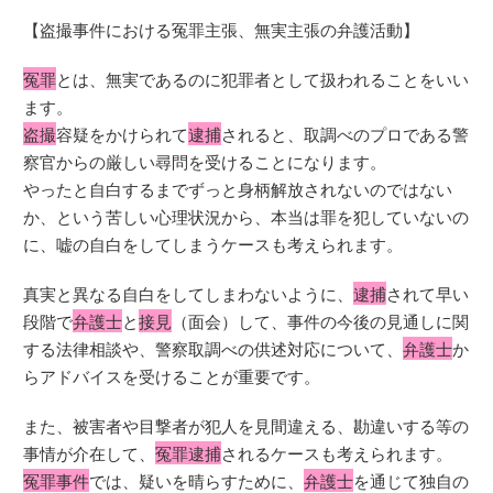
【盗撮事件における冤罪主張、無実主張の弁護活動】
冤罪
とは、無実であるのに犯罪者として扱われることをいい
ます。
盗撮
容疑をかけられて
逮捕
されると、取調べのプロである警
察官からの厳しい尋問を受けることになります。
やったと自白するまでずっと身柄解放されないのではない
か、という苦しい心理状況から、本当は罪を犯していないの
に、嘘の自白をしてしまうケースも考えられます。
真実と異なる自白をしてしまわないように、
逮捕
されて早い
段階で
弁護士
と
接見
（面会）して、事件の今後の見通しに関
する法律相談や、警察取調べの供述対応について、
弁護士
か
らアドバイスを受けることが重要です。
また、被害者や目撃者が犯人を見間違える、勘違いする等の
事情が介在して、
冤罪逮捕
されるケースも考えられます。
冤罪事件
では、疑いを晴らすために、
弁護士
を通じて独自の