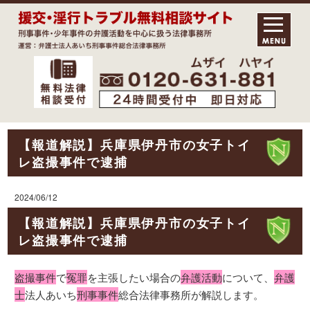
【報道解説】兵庫県伊丹市の女子トイ
レ盗撮事件で逮捕
2024/06/12
【報道解説】兵庫県伊丹市の女子トイ
レ盗撮事件で逮捕
盗撮事件
で
冤罪
を主張したい場合の
弁護活動
について、
弁護
士
法人あいち
刑事事件
総合法律事務所が解説します。