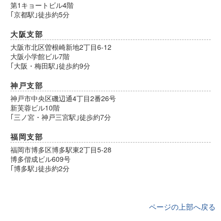
第1キョートビル4階
｢京都駅｣徒歩約5分
大阪支部
大阪市北区曽根崎新地2丁目6-12
大阪小学館ビル7階
｢大阪・梅田駅｣徒歩約9分
神戸支部
神戸市中央区磯辺通4丁目2番26号
新芙蓉ビル10階
｢三ノ宮・神戸三宮駅｣徒歩約7分
福岡支部
福岡市博多区博多駅東2丁目5-28
博多偕成ビル609号
｢博多駅｣徒歩約2分
ページの上部へ戻る