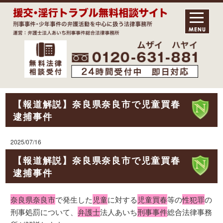
【報道解説】奈良県奈良市で児童買春
逮捕事件
2025/07/16
【報道解説】奈良県奈良市で児童買春
逮捕事件
奈良県奈良市
で発生した
児童
に対する
児童買春
等の
性犯罪
の
刑事処罰について、
弁護士
法人あいち
刑事事件
総合法律事務