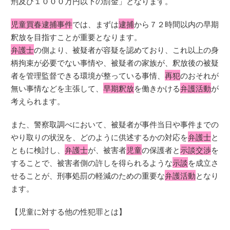
刑及び１０００万円以下の罰金」となります。
児童買春逮捕事件
では、まずは
逮捕
から７２時間以内の早期
釈放を目指すことが重要となります。
弁護士
の側より、被疑者が容疑を認めており、これ以上の身
柄拘束が必要でない事情や、被疑者の家族が、釈放後の被疑
者を管理監督できる環境が整っている事情、
再犯
のおそれが
無い事情などを主張して、
早期釈放
を働きかける
弁護活動
が
考えられます。
また、警察取調べにおいて、被疑者が事件当日や事件までの
やり取りの状況を、どのように供述するかの対応を
弁護士
と
ともに検討し、
弁護士
が、被害者
児童
の保護者と
示談交渉
を
することで、被害者側の許しを得られるような
示談
を成立さ
せることが、刑事処罰の軽減のための重要な
弁護活動
となり
ます。
【児童に対する他の性犯罪とは】