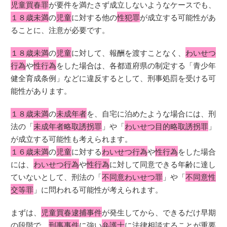
児童買春罪
が要件を満たさず成立しないようなケースでも、
１８歳未満
の
児童
に対する他の
性犯罪
が成立する可能性があ
ることに、注意が必要です。
１８歳未満
の
児童
に対して、報酬を渡すことなく、
わいせつ
行為
や
性行為
をした場合は、各都道府県の制定する「青少年
健全育成条例」などに違反するとして、刑事処罰を受ける可
能性があります。
１８歳未満
の
未成年者
を、自宅に泊めたような場合には、刑
法の「
未成年者略取誘拐罪
」や「
わいせつ目的略取誘拐罪
」
が成立する可能性も考えられます。
１６歳未満
の
児童
に対する
わいせつ行為
や
性行為
をした場合
には、
わいせつ行為
や
性行為
に対して同意できる年齢に達し
ていないとして、刑法の「
不同意わいせつ罪
」や「
不同意性
交等罪
」に問われる可能性が考えられます。
まずは、
児童買春逮捕事件
が発生してから、できるだけ早期
の段階で、
刑事事件
に強い
弁護士
に法律相談することが重要