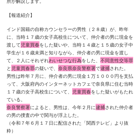
所が解説します。
【報道紹介】
インド国籍の自称カウンセラーの男性（２８歳）が、昨年
に、当時１７歳の女子高校生について、仲介者の男に現金を
渡して
児童買春
をした疑いや、当時１４歳と１５歳の女子中
学生が１６歳未満と知りながら、仲介者の男に現金を渡し
て、２人にそれぞれ
わいせつな行為
をした、
不同意性交等罪
と
児童買春罪
の疑いで、
奈良県奈良警察署
で
逮捕
された。
男性は昨年７月に、仲介者の男に現金１万１０００円を支払
って、大阪府内のインターネットカフェで奈良県に住む当時
１７歳の女子高校生について、
児童買春
をした疑いがもたれ
ている。
奈良警察署
によると、男性は、今年２月に
逮捕
された仲介者
の男の捜査の中で関与が浮上した。
（令和７年６月１７日に配信された「関西テレビ」より抜
粋）