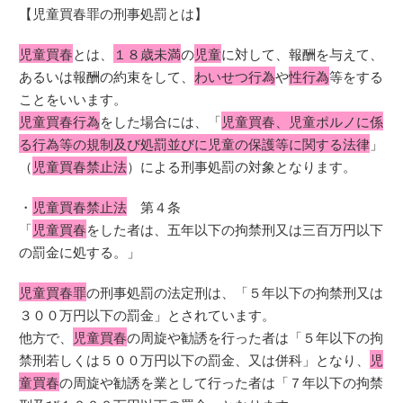
【児童買春罪の刑事処罰とは】
児童買春
とは、
１８歳未満
の
児童
に対して、報酬を与えて、
あるいは報酬の約束をして、
わいせつ行為
や
性行為
等をする
ことをいいます。
児童買春行為
をした場合には、「
児童買春、児童ポルノに係
る行為等の規制及び処罰並びに児童の保護等に関する法律
」
（
児童買春禁止法
）による刑事処罰の対象となります。
・
児童買春禁止法
第４条
「
児童買春
をした者は、五年以下の拘禁刑又は三百万円以下
の罰金に処する。」
児童買春罪
の刑事処罰の法定刑は、「５年以下の拘禁刑又は
３００万円以下の罰金」とされています。
他方で、
児童買春
の周旋や勧誘を行った者は「５年以下の拘
禁刑若しくは５００万円以下の罰金、又は併科」となり、
児
童買春
の周旋や勧誘を業として行った者は「７年以下の拘禁