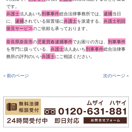
です。
弁護士
法人あいち
刑事事件
総合法律事務所では、
逮捕
当日
に、
逮捕
されている留置場に
弁護士
を派遣する、
弁護士初回
接見サービス
のご依頼も承っております。
奈良県奈良市
の
児童買春逮捕事件
でお困りの方は、
刑事事件
を専門に扱っている、
弁護士
法人あいち
刑事事件
総合法律事
務所の評判のいい
弁護士
にご相談ください。
« 前のページ
次のページ »