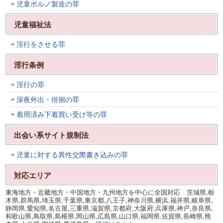
児童ポルノ製造の罪
児童福祉法
淫行をさせる罪
淫行条例
淫行の罪
深夜外出・徘徊の罪
着用済み下着買い受け等の罪
出会い系サイト規制法
児童に対する異性交際書き込みの罪
対応エリア
東海地方・近畿地方・中国地方・九州地方を中心に全国対応 茨城県,栃
木県,群馬県,埼玉県,千葉県,東京都,八王子,神奈川県,横浜,福井県,岐阜県,
静岡県,愛知県,名古屋,三重県,滋賀県,京都府,大阪府,兵庫県,神戸,奈良県,
和歌山県,鳥取県,島根県,岡山県,広島県,山口県,福岡県,佐賀県,長崎県,熊