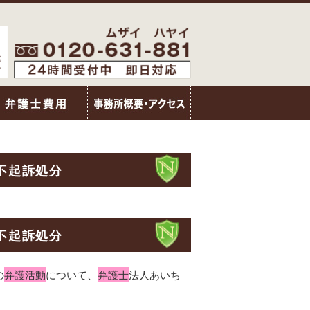
不起訴処分
不起訴処分
の
弁護活動
について、
弁護士
法人あいち