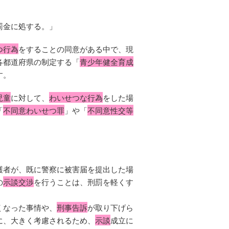
罰金に処する。」
つ行為
をすることの同意がある中で、現
各都道府県の制定する「
青少年健全育成
す。
児童
に対して、
わいせつな行為
をした場
「
不同意わいせつ罪
」や「
不同意性交等
護者が、既に警察に被害届を提出した場
の
示談交渉
を行うことは、刑罰を軽くす
くなった事情や、
刑事告訴
が取り下げら
に、大きく考慮されるため、
示談
成立に