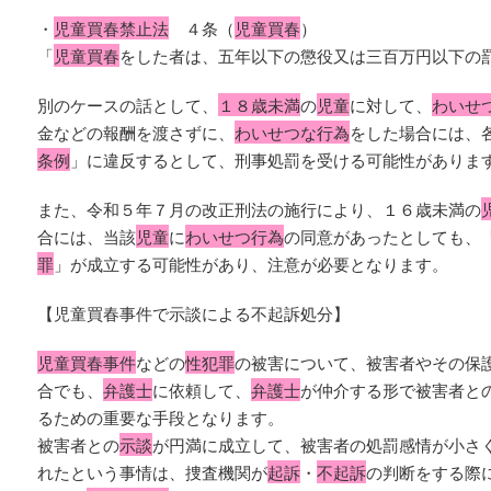
・
児童買春禁止法
４条（
児童買春
）
「
児童買春
をした者は、五年以下の懲役又は三百万円以下の
別のケースの話として、
１８歳未満
の
児童
に対して、
わいせ
金などの報酬を渡さずに、
わいせつな行為
をした場合には、
条例
」に違反するとして、刑事処罰を受ける可能性がありま
また、令和５年７月の改正刑法の施行により、１６歳未満の
合には、当該
児童
に
わいせつ行為
の同意があったとしても、
罪
」が成立する可能性があり、注意が必要となります。
【児童買春事件で示談による不起訴処分】
児童買春事件
などの
性犯罪
の被害について、被害者やその保
合でも、
弁護士
に依頼して、
弁護士
が仲介する形で被害者と
るための重要な手段となります。
被害者との
示談
が円満に成立して、被害者の処罰感情が小さ
れたという事情は、捜査機関が
起訴
・
不起訴
の判断をする際