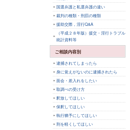
国選弁護と私選弁護の違い
裁判の種類・刑罰の種類
援助交際，淫行Q&A
（平成２８年版）援交・淫行トラブル
統計資料等
ご相談内容別
逮捕されてしまったら
身に覚えがないのに逮捕されたら
面会・差入れをしたい
取調べの受け方
釈放してほしい
保釈してほしい
執行猶予にしてほしい
刑を軽くしてほしい