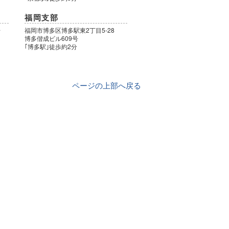
福岡支部
号
福岡市博多区博多駅東2丁目5-28
博多偕成ビル609号
｢博多駅｣徒歩約2分
ページの上部へ戻る