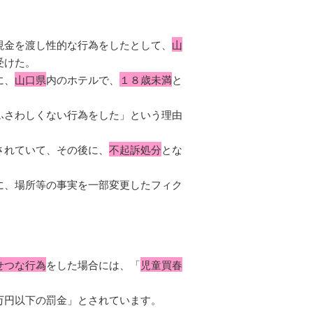
現金を渡し性的な行為をしたとして、
山
受けた。
に、
山口県
内のホテルで、
１８歳未満
と
ふさわしくない行為をした」という理由
されていて、その後に、
不起訴処分
とな
に、場所等の事実を一部変更したフィク
せつな行為
をした場合には、「
児童買春
万円以下の罰金」とされています。