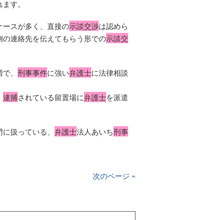
れます。
ケースが多く、直接の
示談交渉
は認めら
側の連絡先を伝えてもらう形での
示談交
階で、
刑事事件
に強い
弁護士
に法律相談
、
逮捕
されている留置場に
弁護士
を派遣
門に扱っている、
弁護士
法人あいち
刑事
次のページ »