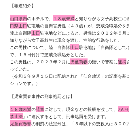
【報道紹介】
山口県内
のホテルで、
１８歳未満
と知りながら女子高校生に
口県山口
駐屯地の自衛官男性（４３歳）が、懲戒免職処分を
陸上自衛隊
山口
駐屯地などによると、男性は２０２２年５月
知りながら女子高校生に現金を渡し、性的な行為をした。
この男性について、陸上自衛隊
山口
駐屯地は「自衛隊として
で、１５日付けで懲戒免職処分とした。
この男性は、２０２３年２月に
児童買春
の疑いで警察に
逮捕
っていた。
（令和５年９月１５日に配信された「仙台放送」の記事を基
ションです。）
【児童買春事件の刑事処罰とは】
１８歳未満
の
児童
に対して、現金などの報酬を渡して、
わい
禁止法
」に違反するとして、刑事処罰を受けます。
児童買春罪
の刑罰の法定刑は、「５年以下の懲役又は３００