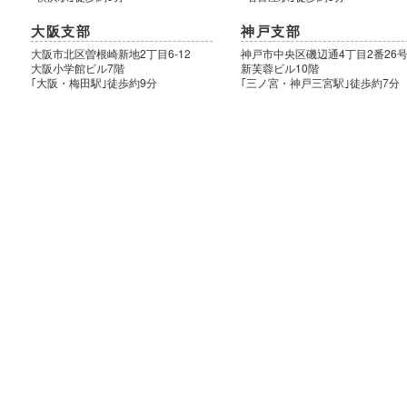
大阪支部
神戸支部
大阪市北区曽根崎新地2丁目6-12
神戸市中央区磯辺通4丁目2番26
大阪小学館ビル7階
新芙蓉ビル10階
｢大阪・梅田駅｣徒歩約9分
｢三ノ宮・神戸三宮駅｣徒歩約7分