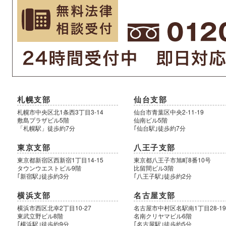
札幌支部
仙台支部
札幌市中央区北1条西3丁目3-14
仙台市青葉区中央2-11-19
敷島プラザビル5階
仙南ビル5階
「札幌駅」徒歩約7分
｢仙台駅｣徒歩約7分
東京支部
八王子支部
東京都新宿区西新宿1丁目14-15
東京都八王子市旭町8番10号
タウンウエストビル9階
比留間ビル3階
｢新宿駅｣徒歩約3分
｢八王子駅｣徒歩約2分
横浜支部
名古屋支部
横浜市西区北幸2丁目10-27
名古屋市中村区名駅南1丁目28-1
東武立野ビル8階
名南クリヤマビル6階
｢横浜駅｣徒歩約9分
｢名古屋駅｣徒歩約5分