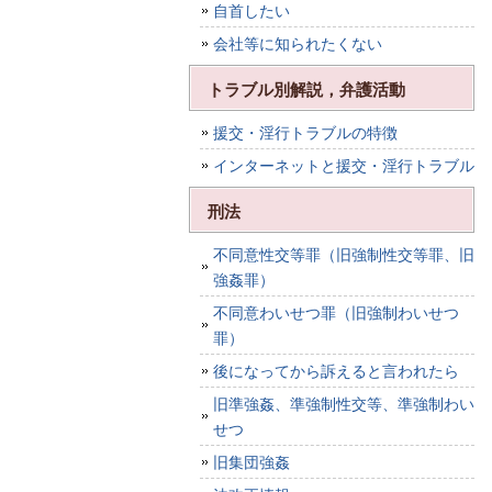
自首したい
会社等に知られたくない
トラブル別解説，弁護活動
援交・淫行トラブルの特徴
インターネットと援交・淫行トラブル
刑法
不同意性交等罪（旧強制性交等罪、旧
強姦罪）
不同意わいせつ罪（旧強制わいせつ
罪）
後になってから訴えると言われたら
旧準強姦、準強制性交等、準強制わい
せつ
旧集団強姦