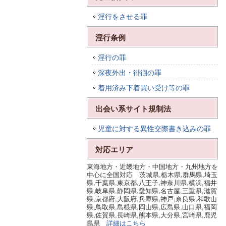
淫行をさせる罪
淫行条例
淫行の罪
深夜外出・徘徊の罪
着用済み下着買い受け等の罪
出会い系サイト規制法
児童に対する異性交際書き込みの罪
対応エリア
東海地方・近畿地方・中国地方・九州地方を
中心に全国対応 茨城県,栃木県,群馬県,埼玉
県,千葉県,東京都,八王子,神奈川県,横浜,福井
県,岐阜県,静岡県,愛知県,名古屋,三重県,滋賀
県,京都府,大阪府,兵庫県,神戸,奈良県,和歌山
県,鳥取県,島根県,岡山県,広島県,山口県,福岡
県,佐賀県,長崎県,熊本県,大分県,宮崎県,鹿児
島県
詳細はこちら