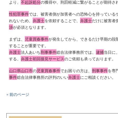
より、
不起訴処分
の獲得や、刑罰軽減に繋がることが期待さ
性犯罪事件
では、被害者側が加害者への恐怖心を持っている
れないため、
弁護士
を依頼することで、
弁護士
だけに被害者
渉
が必須となります。
まずは、
児童買春事件
が発生してから、できるだけ早期の段
することが重要です。
弁護士
法人あいち
刑事事件
総合法律事務所では、
逮捕
当日に
する、
弁護士初回接見サービス
のご依頼も承っております。
山口県山口市
の
児童買春事件
でお困りの方は、
刑事事件
を専
事件
総合法律事務所の評判のいい
弁護士
にご相談ください。
« 前のページ