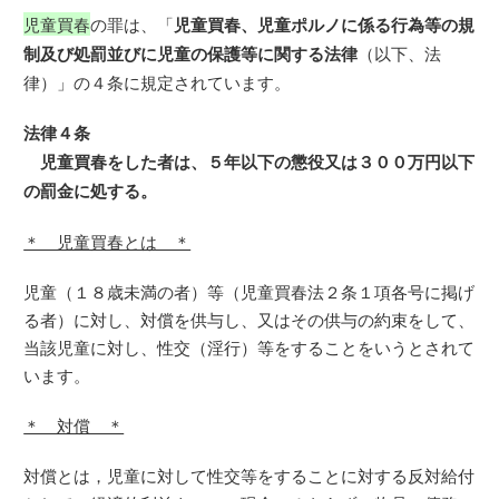
児童買春
の罪は、「
児童買春、児童ポルノに係る行為等の規
制及び処罰並びに児童の保護等に関する法律
（以下、法
律）」の４条に規定されています。
法律４条
児童買春をした者は、５年以下の懲役又は３００万円以下
の罰金に処する。
＊ 児童買春とは ＊
児童（１８歳未満の者）等（児童買春法２条１項各号に掲げ
る者）に対し、対償を供与し、又はその供与の約束をして、
当該児童に対し、性交（淫行）等をすることをいうとされて
います。
＊ 対償 ＊
対償とは，児童に対して性交等をすることに対する反対給付