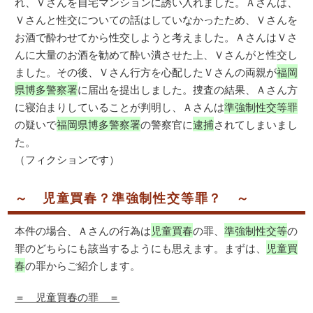
れ、Ｖさんを自宅マンションに誘い入れました。Ａさんは、
Ｖさんと性交についての話はしていなかったため、Ｖさんを
お酒で酔わせてから性交しようと考えました。ＡさんはＶさ
んに大量のお酒を勧めて酔い潰させた上、Ｖさんがと性交し
ました。その後、Ｖさん行方を心配したＶさんの両親が
福岡
県博多警察署
に届出を提出しました。捜査の結果、Ａさん方
に寝泊まりしていることが判明し、Ａさんは
準強制性交等罪
の疑いで
福岡県博多警察署
の警察官に
逮捕
されてしまいまし
た。
（フィクションです）
～ 児童買春？準強制性交等罪？ ～
本件の場合、Ａさんの行為は
児童買春
の罪、
準強制性交等
の
罪のどちらにも該当するようにも思えます。まずは、
児童買
春
の罪からご紹介します。
＝ 児童買春の罪 ＝