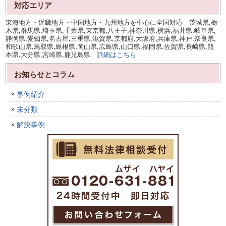
対応エリア
東海地方・近畿地方・中国地方・九州地方を中心に全国対応 茨城県,栃
木県,群馬県,埼玉県,千葉県,東京都,八王子,神奈川県,横浜,福井県,岐阜県,
静岡県,愛知県,名古屋,三重県,滋賀県,京都府,大阪府,兵庫県,神戸,奈良県,
和歌山県,鳥取県,島根県,岡山県,広島県,山口県,福岡県,佐賀県,長崎県,熊
本県,大分県,宮崎県,鹿児島県
詳細はこちら
お知らせとコラム
事例紹介
未分類
解決事例