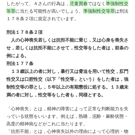
したがって、Ａさんの行為は，
児童買春
ではなく
準強制性交
等罪
に当たる可能性が高いでしょう。
準強制性交等罪
は刑法
１７８条２項に規定されています。
刑法１７８条２項
人の心神喪失若しくは抗拒不能に乗じ，又は心身を喪失さ
せ，若しくは抗拒不能にさせて，性交等をした者は，前条の
例による。
刑法１７７条
１３歳以上の者に対し，暴行又は脅迫を用いて性交，肛門
性交又は口腔性交（以下「性交等」という）をした者は，強
制性交等の罪とし，５年以上の有期懲役に処する。１３歳未
満の者に対し，性交等をした者も，同様とする。
「心神喪失」とは，精神の障害によって正常な判断能力を失
っている状態をいいます。例えば，熟睡，泥酔・麻酔状態・
高度の精神病などがこれに当たります。
「抗拒不能」とは，心神喪失以外の理由によって心理的・物