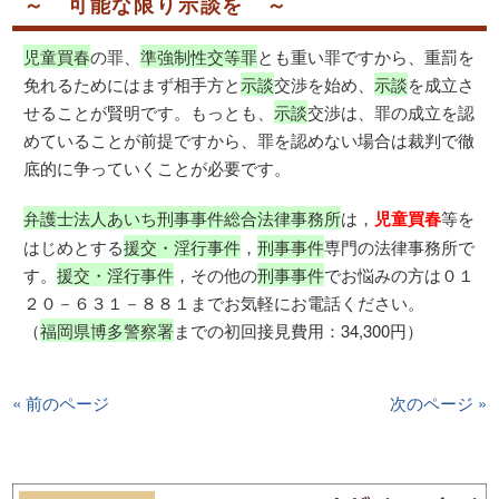
～ 可能な限り示談を ～
児童買春
の罪、
準強制性交等罪
とも重い罪ですから、重罰を
免れるためにはまず相手方と
示談
交渉を始め、
示談
を成立さ
せることが賢明です。もっとも、
示談
交渉は、罪の成立を認
めていることが前提ですから、罪を認めない場合は裁判で徹
底的に争っていくことが必要です。
弁護士法人あいち刑事事件総合法律事務所
は，
児童買春
等を
はじめとする
援交・淫行事件
，
刑事事件
専門の法律事務所で
す。
援交・淫行事件
，その他の
刑事事件
でお悩みの方は０１
２０－６３１－８８１までお気軽にお電話ください。
（
福岡県博多警察署
までの初回接見費用：34,300円）
« 前のページ
次のページ »