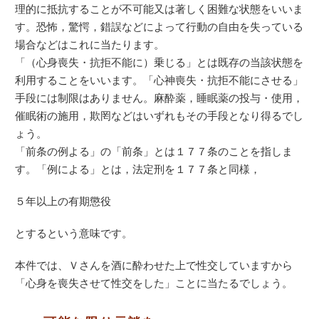
理的に抵抗することが不可能又は著しく困難な状態をいいま
す。恐怖，驚愕，錯誤などによって行動の自由を失っている
場合などはこれに当たります。
「（心身喪失・抗拒不能に）乗じる」とは既存の当該状態を
利用することをいいます。「心神喪失・抗拒不能にさせる」
手段には制限はありません。麻酔薬，睡眠薬の投与・使用，
催眠術の施用，欺罔などはいずれもその手段となり得るでし
ょう。
「前条の例よる」の「前条」とは１７７条のことを指しま
す。「例による」とは，法定刑を１７７条と同様，
５年以上の有期懲役
とするという意味です。
本件では、Ｖさんを酒に酔わせた上で性交していますから
「心身を喪失させて性交をした」ことに当たるでしょう。