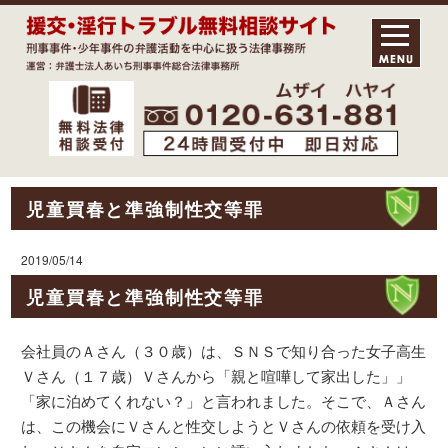
児童買春と準強制性交等罪
2019/05/14
児童買春と準強制性交等罪
会社員のＡさん（３０歳）は、ＳＮＳで知り合った女子高生
Ｖさん（１７歳）Ｖさんから「親と喧嘩して家出した」」
「家に泊めてくれない？」と言われました。そこで、Ａさん
は、この機会にＶさんと性交しようとＶさんの依頼を受け入