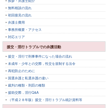
挨拶・弁護士紹介
無料相談の流れ
初回接見の流れ
弁護士費用
事務所概要・アクセス
対応エリア
援交・淫行トラブルでの弁護活動
援交・淫行で刑事事件になった場合の流れ
未成年・少年との交際，性交を規制する法令
再犯防止のために
国選弁護と私選弁護の違い
裁判の種類・刑罰の種類
援助交際，淫行Q&A
（平成２８年版）援交・淫行トラブル統計資料等