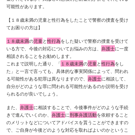
可能性があります。
【１８歳未満の児童と性行為をしたことで警察の捜査を受け
てお困りの方は】
１８歳未満
の
児童
と
性行為
をした疑いで警察の捜査を受けて
いる方で、今後の対応についてお悩みの方は、
弁護士
に一度
相談されることをお勧めします。
これまで説明した通り、「
１８歳未満
の
児童
と
性行為
をし
た」と一言で言っても、具体的な事実関係によって、問われ
る可能性がある犯罪は異なりますので、
弁護士
に相談して、
自分がどのような罪に問われる可能性があるのか説明を受け
られるのが良いでしょう。
また、
弁護士
に相談することで、今後事件がどのような手続
きで進んでいくのか、
弁護士
に
刑事弁護活動
を依頼すること
のメリットなどについてアドバイスを貰うことができますの
で、ご自身が今後どのような対応を取ればよいのかというこ