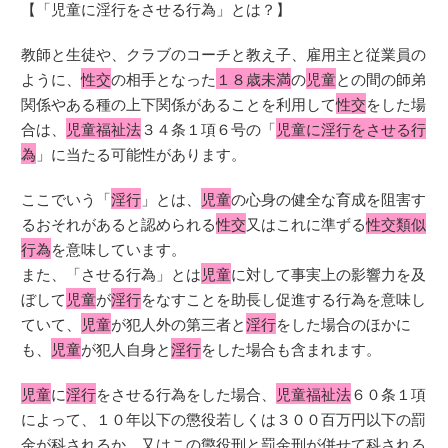
【「児童に淫行をさせる行為」とは？】
教師と生徒や、クラブのコーチと教え子、雇用主と従業員の
ように、
性交
の相手となった
１８歳未満
の
児童
との間の師弟
関係やある種の上下関係があることを利用して
性交
をした場
合は、
児童福祉法
３４条１項６号の「
児童に淫行をさせる行
為
」に当たる可能性があります。
ここでいう「
淫行
」とは、
児童
の心身の健全な育成を阻害す
るおそれがあると認められる
性交
又はこれに準ずる
性交類似
行為
を意味しています。
また、「させる行為」とは
児童
に対して事実上の影響力を及
ぼして
児童
が
淫行
をなすことを助長し促進する行為を意味し
ていて、
児童
が犯人外の第三者と
淫行
をした場合のほかに
も、
児童
が犯人自身と
淫行
をした場合も含まれます。
児童
に
淫行
をさせる行為をした場合、
児童福祉法
６０条１項
によって、１０年以下の懲役若しくは３００百万円以下の罰
金が科されるか、又はこの懲役刑と罰金刑が併せて科される