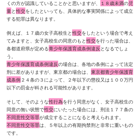
くの方が認識していることかと思いますが、
１８歳未満
の
児
童
と
性交
をしたといっても、具体的な事実関係によって成立
する犯罪は異なります。
例えば、１７歳の女子高校生と
性交
をしたという場合で考え
てみますと、女子高校生の同意のもと
性交
を行った場合は、
各都道府県が定める
青少年保護育成条例違反
となるでしょ
う。
青少年保護育成条例違反
の場合は、各地の条例によって法定
刑に差がありますが、東京都の場合は、
東京都青少年保護育
成条例
２４条の３によって、２年以下の懲役又は１００万円
以下の罰金が科される可能性があります。
そして、そのような
性行為
を行う同意がなく、女子高校生の
同意の無い状態で
性交
にいたった場合には、刑法１７７条の
不同意性交等罪
が成立することになると考えられます。
不同意性交等罪
は、５年以上の有期拘禁刑と非常に重いもの
です。