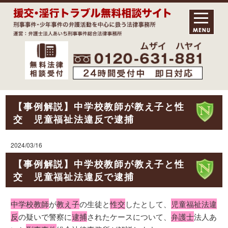
【事例解説】中学校教師が教え子と性
交 児童福祉法違反で逮捕
2024/03/16
【事例解説】中学校教師が教え子と性
交 児童福祉法違反で逮捕
中学校教師
が
教え子
の生徒と
性交
したとして、
児童福祉法違
反
の疑いで警察に
逮捕
されたケースについて、
弁護士
法人あ