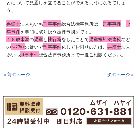
とについて見通しを立てることができるようになるでしょ
う。
弁護士
法人あいち
刑事事件
総合法律事務所は、
刑事事件
・
少
年事件
を専門に取り扱う法律事務所です。
１８歳未満
の
児童
と
性行為
をしたことで
児童福祉法違反
など
の
性犯罪
の疑いで
刑事事件
化してお困りの方は、
弁護士
法人
あいち
刑事事件
総合法律事務所まで一度ご相談ください。
« 前のページ
次のページ »