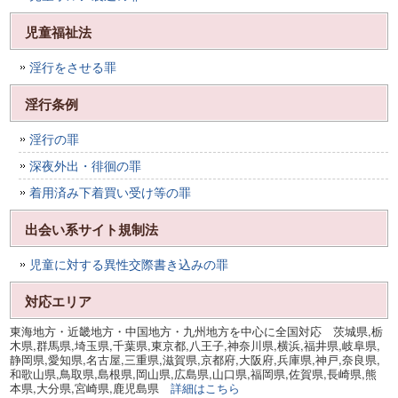
児童福祉法
淫行をさせる罪
淫行条例
淫行の罪
深夜外出・徘徊の罪
着用済み下着買い受け等の罪
出会い系サイト規制法
児童に対する異性交際書き込みの罪
対応エリア
東海地方・近畿地方・中国地方・九州地方を中心に全国対応 茨城県,栃
木県,群馬県,埼玉県,千葉県,東京都,八王子,神奈川県,横浜,福井県,岐阜県,
静岡県,愛知県,名古屋,三重県,滋賀県,京都府,大阪府,兵庫県,神戸,奈良県,
和歌山県,鳥取県,島根県,岡山県,広島県,山口県,福岡県,佐賀県,長崎県,熊
本県,大分県,宮崎県,鹿児島県
詳細はこちら