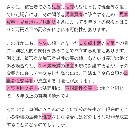
さらに、被害者である
児童
に
性交
の対価として現金等を渡し
ていた場合には、その関係は
児童買春
に該当するため、
児童
買春・児童ポルノ規制法
４条によって５年以下の懲役又は３
００万円以下の罰金が科される可能性があります。
このほかにも、
性交
の相手となった
１８歳未満
の
児童
との間
に特別な人的な関係があることで成立する犯罪もあります。
例えば、被害者が加害者男性の実の娘、あるいは義理の娘で
ある場合など、
１８歳未満
の
児童
を現に監護する者が、その
影響力に乗じて性交をした場合には、刑法１７９条２項の
監
護者性交等罪
が成立する可能性があります。
監護者性交等罪
の法定刑は、
不同意性交等罪
の場合と同じ
で、５年以上の有期拘禁刑です。
それでは、事例のＡさんのように学校の先生が、現在教えて
いる学校の生徒と
性交
をした場合にはどのような犯罪が成立
することになるのでしょうか。