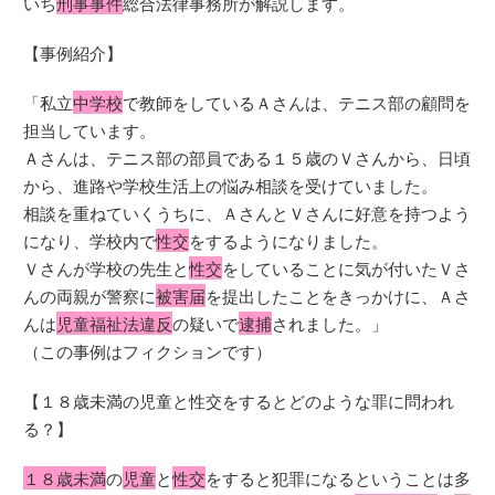
いち
刑事事件
総合法律事務所が解説します。
【事例紹介】
「私立
中学校
で教師をしているＡさんは、テニス部の顧問を
担当しています。
Ａさんは、テニス部の部員である１５歳のＶさんから、日頃
から、進路や学校生活上の悩み相談を受けていました。
相談を重ねていくうちに、ＡさんとＶさんに好意を持つよう
になり、学校内で
性交
をするようになりました。
Ｖさんが学校の先生と
性交
をしていることに気が付いたＶさ
んの両親が警察に
被害届
を提出したことをきっかけに、Ａさ
んは
児童福祉法違反
の疑いで
逮捕
されました。」
（この事例はフィクションです）
【１８歳未満の児童と性交をするとどのような罪に問われ
る？】
１８歳未満
の
児童
と
性交
をすると犯罪になるということは多