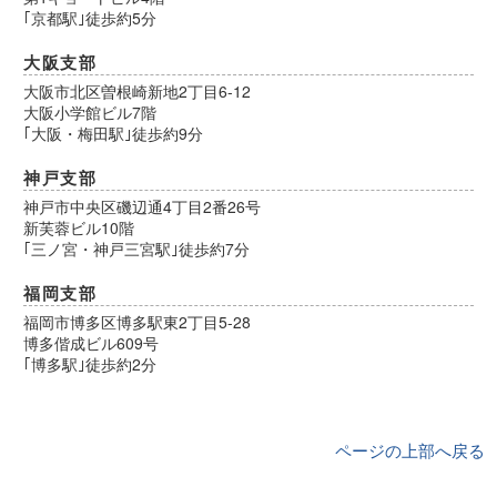
｢京都駅｣徒歩約5分
大阪支部
大阪市北区曽根崎新地2丁目6-12
大阪小学館ビル7階
｢大阪・梅田駅｣徒歩約9分
神戸支部
神戸市中央区磯辺通4丁目2番26号
新芙蓉ビル10階
｢三ノ宮・神戸三宮駅｣徒歩約7分
福岡支部
福岡市博多区博多駅東2丁目5-28
博多偕成ビル609号
｢博多駅｣徒歩約2分
ページの上部へ戻る