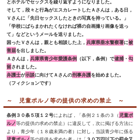
とホテルでセックスを繰り返すようになりました。
そして，段々と行為がエスカレートしたＡさんは，ある日，
Ｖさんに「先日セックスしたときの写真を持っている。」
「学校にばらまかれたくなければ裸の自画撮り画像を送っ
て」などというメールを送りました。
困ったＶさんは，親とも相談した上，
兵庫県垂水警察署
に
被
害届
を出しました。
Ａさんは，
兵庫県青少年愛護条例
（以下，条例）で
逮捕
・
勾
留
されました。
弁護士
が
示談
に向けてＡさんの
刑事弁護
を始めました。
（フィクションです）
～ 児童ポルノ等の提供の求めの禁止 ～
条例３０条５項１２号
によれば，「条例２１条の３（
児童ポ
ルノ
等の提供の求めの禁止）に違反して，次に掲げる方法に
より，青少年（１８歳未満の者）に対し，当該青少年に係る
児童ポルノ
等の提供を求めた者」は「
３０万円以下の罰金又