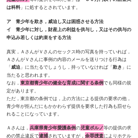
は科料
」に処するとされています。
ア 青少年を欺き，威迫し又は困惑させる方法
イ 青少年に対し，財産上の利益を供与し，又はその供与の
申込み若しくは約束をする方法
真実，ＡさんがＶさんのセックス時の写真を持っていれば，
ＡさんがＶさんに事例の内容のメールを送りつける行為は
「
威迫
」に当たるでしょうし，持っていなければ「
欺き
」に
当たると思われます。
なお，
東京都青少年の健全な育成に関する条例
でも同様の規
定があります。
ただ，東京都の条例では，上の方法による提供の要求の他，
青少年が拒んだにもかかわらず提供を要求した行為も罰せら
れることになっています。
Ａさんは，
兵庫県青少年愛護条例
の
児童ポルノ
等の提供の求
めの禁止違反で
逮捕
されていますが，
余罪捜査
によりホテル