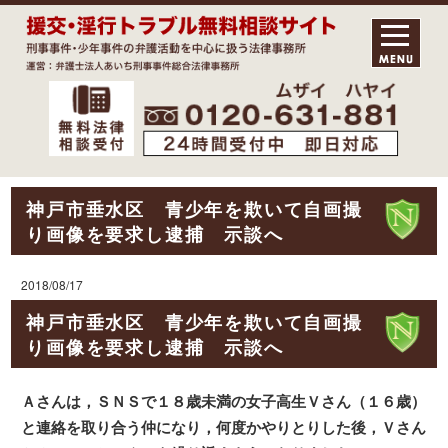
神戸市垂水区 青少年を欺いて自画撮
り画像を要求し逮捕 示談へ
2018/08/17
神戸市垂水区 青少年を欺いて自画撮
り画像を要求し逮捕 示談へ
Ａさんは，ＳＮＳで１８歳未満の女子高生Ｖさん（１６歳）
と連絡を取り合う仲になり，何度かやりとりした後，Ｖさん