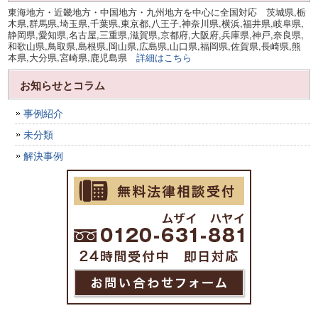
東海地方・近畿地方・中国地方・九州地方を中心に全国対応 茨城県,栃
木県,群馬県,埼玉県,千葉県,東京都,八王子,神奈川県,横浜,福井県,岐阜県,
静岡県,愛知県,名古屋,三重県,滋賀県,京都府,大阪府,兵庫県,神戸,奈良県,
和歌山県,鳥取県,島根県,岡山県,広島県,山口県,福岡県,佐賀県,長崎県,熊
本県,大分県,宮崎県,鹿児島県
詳細はこちら
お知らせとコラム
事例紹介
未分類
解決事例