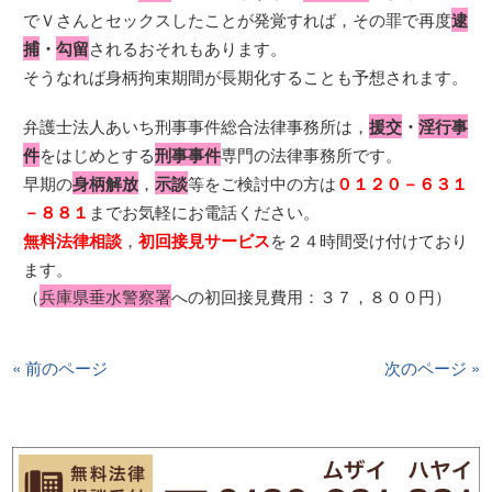
でＶさんとセックスしたことが発覚すれば，その罪で再度
逮
捕
・
勾留
されるおそれもあります。
そうなれば身柄拘束期間が長期化することも予想されます。
弁護士法人あいち刑事事件総合法律事務所は，
援交
・
淫行事
件
をはじめとする
刑事事件
専門の法律事務所です。
早期の
身柄解放
，
示談
等をご検討中の方は
０１２０－６３１
－８８１
までお気軽にお電話ください。
無料法律相談
，
初回接見サービス
を２４時間受け付けており
ます。
（
兵庫県垂水警察署
への初回接見費用：３７，８００円）
« 前のページ
次のページ »