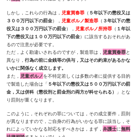
しかし，これらの行為は，
児童買春罪
（
５年以下の懲役又は
３００万円以下の罰金
），
児童ポルノ製造罪
（
３年以下の懲
役又は３００万円以下の罰金
），
児童ポルノ所持罪
（
１年以
下の懲役又は１００万円以下の罰金
）に該当するおそれがあ
るので注意が必要です。
ただ，よく勘違いされるのですが，製造罪は，
児童買春罪
と
異なり，
行為の前に金銭等の供与，又はその約束があるかな
いかに関係なく成立します。
また，
児童ポルノ
を不特定若しくは多数の者に提供する目的
で製造した場合は「
５年以下の懲役又は５００万円以下の罰
金，又は併科（懲役刑と罰金刑の両方が科せられる）
」とな
り罰則が重くなります。
このように，それぞれの罪については，その成立要件，罰則
が異なりますので，ご自身の行為がいかなる罪に該当し，そ
れによっていかなる対応をすべきかは，まず，
弁護士
に
無料
法律相談
するとよいでしょう。