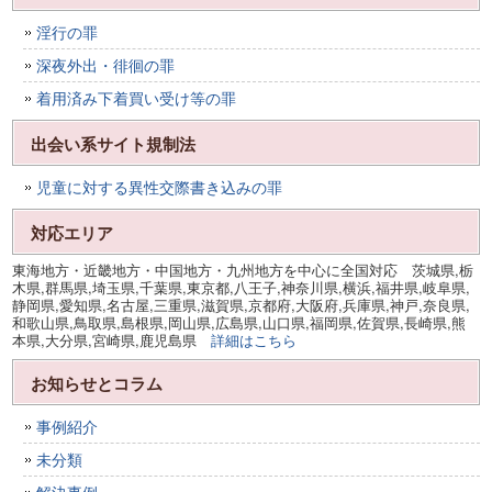
淫行の罪
深夜外出・徘徊の罪
着用済み下着買い受け等の罪
出会い系サイト規制法
児童に対する異性交際書き込みの罪
対応エリア
東海地方・近畿地方・中国地方・九州地方を中心に全国対応 茨城県,栃
木県,群馬県,埼玉県,千葉県,東京都,八王子,神奈川県,横浜,福井県,岐阜県,
静岡県,愛知県,名古屋,三重県,滋賀県,京都府,大阪府,兵庫県,神戸,奈良県,
和歌山県,鳥取県,島根県,岡山県,広島県,山口県,福岡県,佐賀県,長崎県,熊
本県,大分県,宮崎県,鹿児島県
詳細はこちら
お知らせとコラム
事例紹介
未分類
解決事例