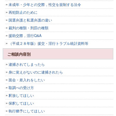
未成年・少年との交際，性交を規制する法令
再犯防止のために
国選弁護と私選弁護の違い
裁判の種類・刑罰の種類
援助交際，淫行Q&A
（平成２８年版）援交・淫行トラブル統計資料等
ご相談内容別
逮捕されてしまったら
身に覚えがないのに逮捕されたら
面会・差入れをしたい
取調べの受け方
釈放してほしい
保釈してほしい
執行猶予にしてほしい