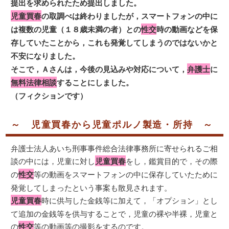
提出を求められたため提出しました。
児童買春
の取調べは終わりましたが，スマートフォンの中に
は複数の児童（１８歳未満の者）との
性交
時の動画などを保
存していたことから，これも発覚してしまうのではないかと
不安になりました。
そこで，Ａさんは，今後の見込みや対応について，
弁護士
に
無料法律相談
することにしました。
（フィクションです）
～ 児童買春から児童ポルノ製造・所持 ～
弁護士法人あいち刑事事件総合法律事務所に寄せられるご相
談の中には，児童に対し
児童買春
をし，鑑賞目的で，その際
の
性交
等の動画をスマートフォンの中に保存していたために
発覚してしまったという事案も散見されます。
児童買春
時に供与した金銭等に加えて，「オプション」とし
て追加の金銭等を供与することで，児童の裸や半裸，児童と
の
性交
等の動画等の撮影をするのです。