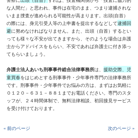
な人間だ」と思われ、事件は在宅のまま、つまり逮捕されな
いまま捜査が進められる可能性が高まります。出頭(自首）
の際には、身元引受人等の上申書を提出するなどして
逮捕回
避
に努めなければなりません。また、出頭（自首）するとい
っても様々な不安が出てきますから、そのような場合は弁護
士からアドバイスをもらい、不安であれば弁護士に付き添っ
てもらいましょう。
弁護士法人あいち刑事事件総合法律事務所
は、
援助交際、児
童買春
をはじめとする刑事事件・少年事件専門の法律事務所
です。刑事事件・少年事件でお悩みの方は、まずはお気軽に
０１２０－６３１－８８１までお電話ください。専門のスタ
ッフが、２４時間体制で、無料法律相談、初回接見サービス
を受け付けております。
« 前のページ
次のページ »