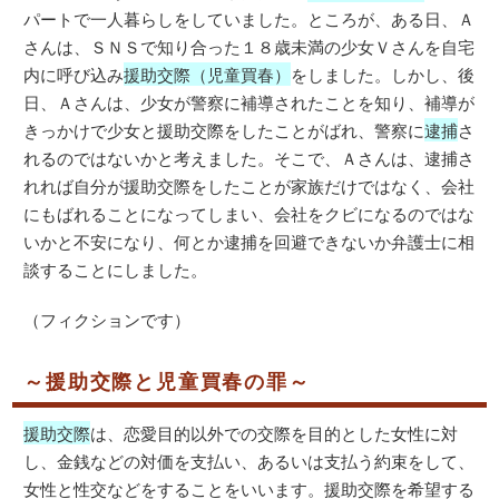
パートで一人暮らしをしていました。ところが、ある日、Ａ
さんは、ＳＮＳで知り合った１８歳未満の少女Ｖさんを自宅
内に呼び込み
援助交際（児童買春）
をしました。しかし、後
日、Ａさんは、少女が警察に補導されたことを知り、補導が
きっかけで少女と援助交際をしたことがばれ、警察に
逮捕
さ
れるのではないかと考えました。そこで、Ａさんは、逮捕さ
れれば自分が援助交際をしたことが家族だけではなく、会社
にもばれることになってしまい、会社をクビになるのではな
いかと不安になり、何とか逮捕を回避できないか弁護士に相
談することにしました。
（フィクションです）
～援助交際と児童買春の罪～
援助交際
は、恋愛目的以外での交際を目的とした女性に対
し、金銭などの対価を支払い、あるいは支払う約束をして、
女性と性交などをすることをいいます。援助交際を希望する