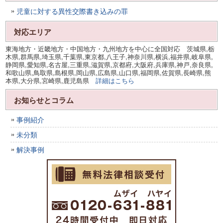
児童に対する異性交際書き込みの罪
対応エリア
東海地方・近畿地方・中国地方・九州地方を中心に全国対応 茨城県,栃
木県,群馬県,埼玉県,千葉県,東京都,八王子,神奈川県,横浜,福井県,岐阜県,
静岡県,愛知県,名古屋,三重県,滋賀県,京都府,大阪府,兵庫県,神戸,奈良県,
和歌山県,鳥取県,島根県,岡山県,広島県,山口県,福岡県,佐賀県,長崎県,熊
本県,大分県,宮崎県,鹿児島県
詳細はこちら
お知らせとコラム
事例紹介
未分類
解決事例