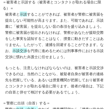
＝被害者と示談する（被害者とコンタクトが取れる場合に限
る）＝
被害者と
示談
することができれば、被害者が警察に被害届を
提出しない可能性が高まります。また、可能であれば、示談
書に「被害届」を提出しない旨の条項を盛り込みましょう。
警察に被害届が提出されなければ、警察があなたが援助交際
をした事実を認知することはなく、捜査に動きだすことはあ
りません。したがって、逮捕を回避することができます。な
お、
示談交渉
を円滑に進めるためには刑事事件における示談
交渉に慣れた弁護士に任せましょう。
もっとも、注意しなければならないのは、被害者と示談交渉
できるのは、当然のことながら、被疑者自身が被害者の連絡
先を把握している、あるいは捜査機関が把握しており被害者
とコンタクトが取れる場合に限ります。後者の場合は、下記
の自首と併せて検討する必要があるでしょう。
＝警察に出頭（自首）する＝
警察に
出頭（自首）
すれば、捜査機関側から「捜査に協力的