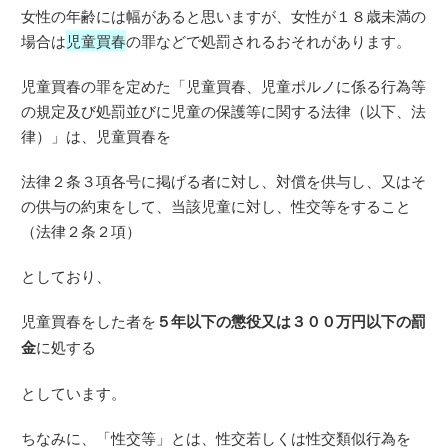
女性の年齢には幅があると思いますが、女性が１８歳未満の
場合は
児童買春
の罪などで処罰されるおそれがあります。
児童買春の罪を定めた「児童買春、児童ポルノに係る行為等
の規定及び処罰並びに児童の保護等に関する法律（以下、法
律）」は、児童買春を
法律２条３項各号に掲げる者に対し、対償を供与し、又はそ
の供与の約束をして、当該児童に対し、性交等をすること
（法律２条２項）
としており、
児童買春をした者を
５年以下の懲役又は３００万円以下の罰
金
に処する
としています。
ちなみに、「性交等」とは、性交若しくは性交類似行為を