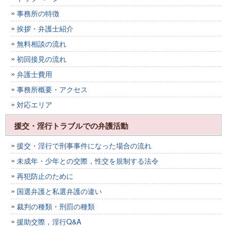
事務所の特徴
挨拶・弁護士紹介
無料相談の流れ
初回接見の流れ
弁護士費用
事務所概要・アクセス
対応エリア
援交・淫行トラブルでの弁護活動
援交・淫行で刑事事件になった場合の流れ
未成年・少年との交際，性交を規制する法令
再犯防止のために
国選弁護と私選弁護の違い
裁判の種類・刑罰の種類
援助交際，淫行Q&A