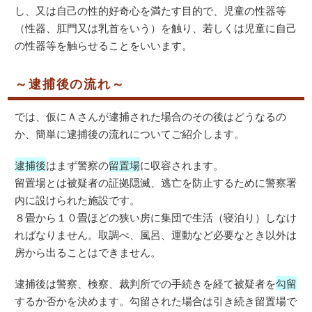
し、又は自己の性的好奇心を満たす目的で、児童の性器等
（性器、肛門又は乳首をいう）を触り、若しくは児童に自己
の性器等を触らせることをいいます。
～逮捕後の流れ～
では、仮にＡさんが逮捕された場合のその後はどうなるの
か、簡単に逮捕後の流れについてご紹介します。
逮捕後
はまず警察の
留置場
に収容されます。
留置場とは被疑者の証拠隠滅、逃亡を防止するために警察署
内に設けられた施設です。
８畳から１０畳ほどの狭い房に集団で生活（寝泊り）しなけ
ればなりません。取調べ、風呂、運動など必要なとき以外は
房から出ることはできません。
逮捕後は警察、検察、裁判所での手続きを経て被疑者を
勾留
するか否かを決めます。勾留された場合は引き続き留置場で