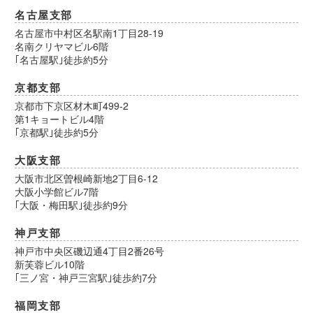
名古屋支部
名古屋市中村区名駅南1丁目28-19
名南クリヤマビル6階
｢名古屋駅｣徒歩約5分
京都支部
京都市下京区材木町499-2
第1キョートビル4階
｢京都駅｣徒歩約5分
大阪支部
大阪市北区曽根崎新地2丁目6-12
大阪小学館ビル7階
｢大阪・梅田駅｣徒歩約9分
神戸支部
神戸市中央区磯辺通4丁目2番26号
新芙蓉ビル10階
｢三ノ宮・神戸三宮駅｣徒歩約7分
福岡支部