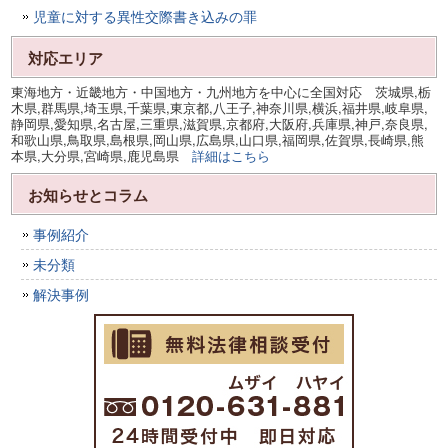
児童に対する異性交際書き込みの罪
対応エリア
東海地方・近畿地方・中国地方・九州地方を中心に全国対応 茨城県,栃
木県,群馬県,埼玉県,千葉県,東京都,八王子,神奈川県,横浜,福井県,岐阜県,
静岡県,愛知県,名古屋,三重県,滋賀県,京都府,大阪府,兵庫県,神戸,奈良県,
和歌山県,鳥取県,島根県,岡山県,広島県,山口県,福岡県,佐賀県,長崎県,熊
本県,大分県,宮崎県,鹿児島県
詳細はこちら
お知らせとコラム
事例紹介
未分類
解決事例