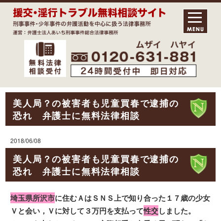
美人局？の被害者も児童買春で逮捕の
恐れ 弁護士に無料法律相談
2018/06/08
美人局？の被害者も児童買春で逮捕の
恐れ 弁護士に無料法律相談
埼玉県所沢市
に住むＡはＳＮＳ上で知り合った１７歳の少女
Ｖと会い，Ｖに対して３万円を支払って
性交
しました。