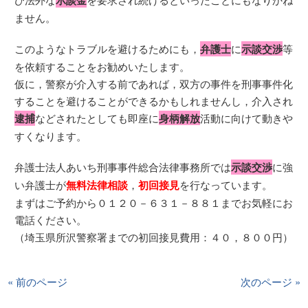
示談金
ません。
このようなトラブルを避けるためにも，
弁護士
に
示談交渉
等
を依頼することをお勧めいたします。
仮に，警察が介入する前であれば，双方の事件を刑事事件化
することを避けることができるかもしれませんし，介入され
逮捕
などされたとしても即座に
身柄解放
活動に向けて動きや
すくなります。
弁護士法人あいち刑事事件総合法律事務所では
示談交渉
に強
い弁護士が
無料法律相談
，
初回接見
を行なっています。
まずはご予約から０１２０－６３１－８８１までお気軽にお
電話ください。
（埼玉県所沢警察署までの初回接見費用：４０，８００円）
« 前のページ
次のページ »