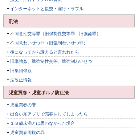
インターネットと援交・淫行トラブル
刑法
不同意性交等罪（旧強制性交等罪、旧強姦罪）
不同意わいせつ罪（旧強制わいせつ罪）
後になってから訴えると言われたら
旧準強姦、準強制性交等、準強制わいせつ
旧集団強姦
法改正情報
児童買春・児童ポルノ防止法
児童買春の罪
出会い系アプリで売春をしてしまったら
１８歳未満とは思わなかった場合
児童買春周旋の罪