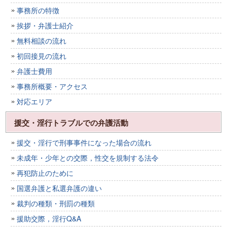
事務所の特徴
挨拶・弁護士紹介
無料相談の流れ
初回接見の流れ
弁護士費用
事務所概要・アクセス
対応エリア
援交・淫行トラブルでの弁護活動
援交・淫行で刑事事件になった場合の流れ
未成年・少年との交際，性交を規制する法令
再犯防止のために
国選弁護と私選弁護の違い
裁判の種類・刑罰の種類
援助交際，淫行Q&A