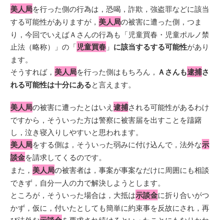
美人局
を行った側の行為は，恐喝，詐欺，強盗罪などに該当
する可能性がありますが，
美人局
の被害に遭った側，つま
り，今回でいえばＡさんの行為も「児童買春・児童ポルノ禁
止法（略称）」の「
児童買春
」
に該当するする可能性
があり
ます。
そうすれば，
美人局
を行った側はもちろん，
Ａさんも
逮捕
さ
れる可能性は十分にある
と言えます。
美人局
の被害に遭ったとはいえ
逮捕
される可能性があるわけ
ですから，そういった方は警察に被害届を出すことを躊躇
し，泣き寝入りしやすいと思われます。
美人局
をする側は，そういった弱みに付け込んで，法外な
示
談金
を請求してくるのです。
また，
美人局
の被害者は，事案が事案なだけに周囲にも相談
できず，自分一人の力で解決しようとします。
ところが，そういった場合は，大抵は
示談金
に折り合いがつ
かず，仮に，付いたとしても簡単に約束事を反故にされ，再
び法外な
を要求され続けるといったことにもなりかね