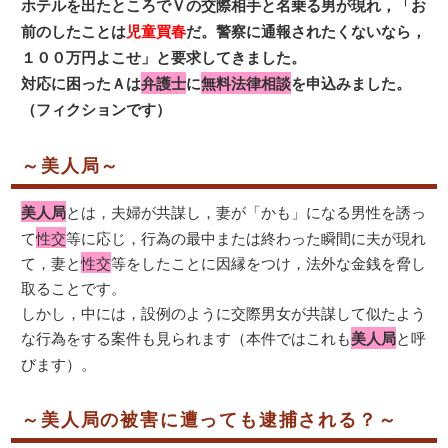
ホテルを出たところでＶの交際相手と名乗る男が現れ，「お
前のしたことは
児童買春
だ。警察に通報されたくないなら，
１００万円よこせ」と要求してきました。
対応に困ったＡは
弁護士
に
無料法律相談
を申込みました。
（フィクションです）
～美人局～
美人局
とは，夫婦が共謀し，妻が「かも」になる男性を誘っ
て
性交
等に応じ，行為の最中または終わった瞬間に夫が現れ
て，妻と
性交
等をしたことに因縁をつけ，法外な金銭を脅し
取ることです。
しかし，中には，設例のように交際男女が共謀して似たよう
な行為をする案件も見られます（本件ではこれも
美人局
と呼
びます）。
～美人局の被害に遭っても逮捕される？～