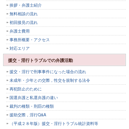
挨拶・弁護士紹介
無料相談の流れ
初回接見の流れ
弁護士費用
事務所概要・アクセス
対応エリア
援交・淫行トラブルでの弁護活動
援交・淫行で刑事事件になった場合の流れ
未成年・少年との交際，性交を規制する法令
再犯防止のために
国選弁護と私選弁護の違い
裁判の種類・刑罰の種類
援助交際，淫行Q&A
（平成２８年版）援交・淫行トラブル統計資料等