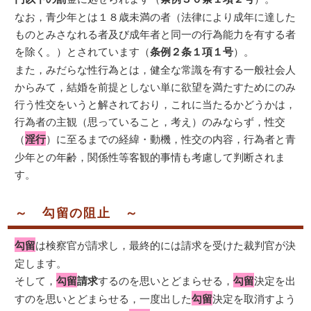
なお，青少年とは１８歳未満の者（法律により成年に達した
ものとみさなれる者及び成年者と同一の行為能力を有する者
を除く。）とされています（
条例２条１項１号
）。
また，みだらな性行為とは，健全な常識を有する一般社会人
からみて，結婚を前提としない単に欲望を満たすためにのみ
行う性交をいうと解されており，これに当たるかどうかは，
行為者の主観（思っていること，考え）のみならず，性交
（
淫行
）に至るまでの経緯・動機，性交の内容，行為者と青
少年との年齢，関係性等客観的事情も考慮して判断されま
す。
～ 勾留の阻止 ～
勾留
は検察官が請求し，最終的には請求を受けた裁判官が決
定します。
そして，
勾留
請求
するのを思いとどまらせる，
勾留
決定を出
すのを思いとどまらせる，一度出した
勾留
決定を取消すよう