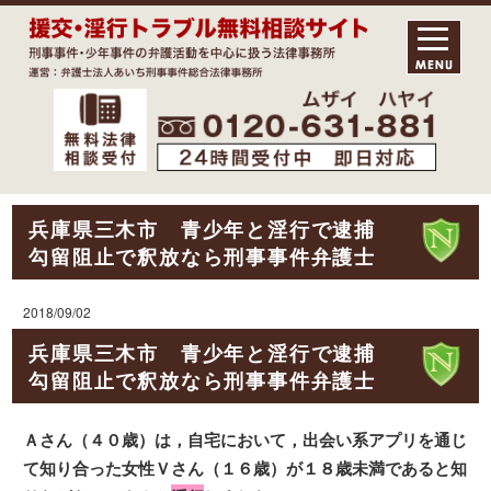
兵庫県三木市 青少年と淫行で逮捕
勾留阻止で釈放なら刑事事件弁護士
2018/09/02
兵庫県三木市 青少年と淫行で逮捕
勾留阻止で釈放なら刑事事件弁護士
Ａさん（４０歳）は，自宅において，出会い系アプリを通じ
て知り合った女性Ｖさん（１６歳）が１８歳未満であると知