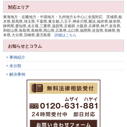
対応エリア
東海地方・近畿地方・中国地方・九州地方を中心に全国対応 茨城県,栃
木県,群馬県,埼玉県,千葉県,東京都,八王子,神奈川県,横浜,福井県,岐阜県,
静岡県,愛知県,名古屋,三重県,滋賀県,京都府,大阪府,兵庫県,神戸,奈良県,
和歌山県,鳥取県,島根県,岡山県,広島県,山口県,福岡県,佐賀県,長崎県,熊
本県,大分県,宮崎県,鹿児島県
詳細はこちら
お知らせとコラム
事例紹介
未分類
解決事例