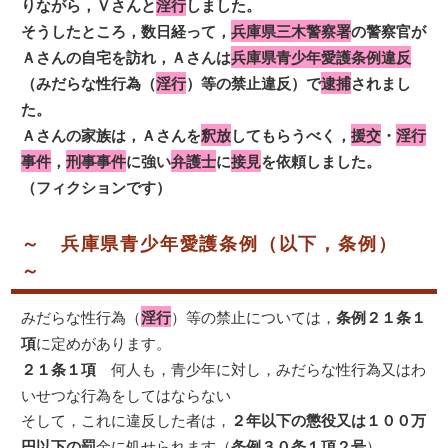
りながら，Ｖさんと
淫行
しました。
そうしたところ，数日経って，
兵庫県三木警察署
の警察官が
Ａさんの自宅を訪れ，Ａさんは
兵庫県青少年愛護条例違反
（みだらな性行為（
淫行
）等の禁止違反）で
逮捕
されまし
た。
Ａさんの家族は，Ａさんを
釈放
してもらうべく，
援交
・
淫行
事件
，
刑事事件
に強い
弁護士
に
接見
を依頼しました。
（フィクションです）
～ 兵庫県青少年愛護条例（以下，条例）
～
みだらな性行為（
淫行
）等の禁止については，
条例２１条１
項
に定めがあります。
２１条１項
何人も，青少年に対し，みだらな性行為又はわ
いせつな行為をしてはならない
そして，これに違反した者は，
２年以下の懲役又は１００万
円以下の罰
金に処せられます（
条例３０条１項２号
）。