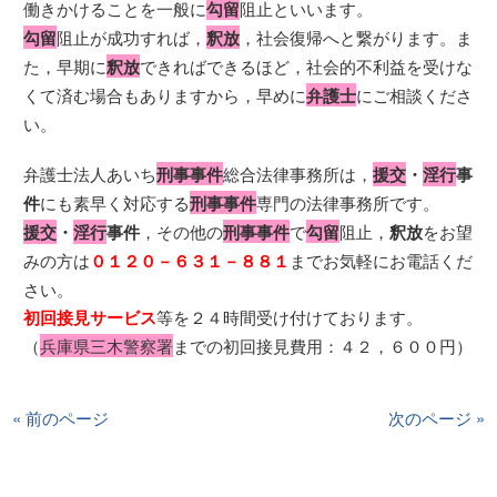
働きかけることを一般に
勾留
阻止といいます。
勾留
阻止が成功すれば，
釈放
，社会復帰へと繋がります。ま
た，早期に
釈放
できればできるほど，社会的不利益を受けな
くて済む場合もありますから，早めに
弁護士
にご相談くださ
い。
弁護士法人あいち
刑事事件
総合法律事務所は，
援交
・
淫行
事
件
にも素早く対応する
刑事事件
専門の法律事務所です。
援交
・
淫行
事件
，その他の
刑事事件
で
勾留
阻止，
釈放
をお望
みの方は
０１２０－６３１－８８１
までお気軽にお電話くだ
さい。
初回接見サービス
等を２４時間受け付けております。
（
兵庫県三木警察署
までの初回接見費用：４２，６００円）
« 前のページ
次のページ »