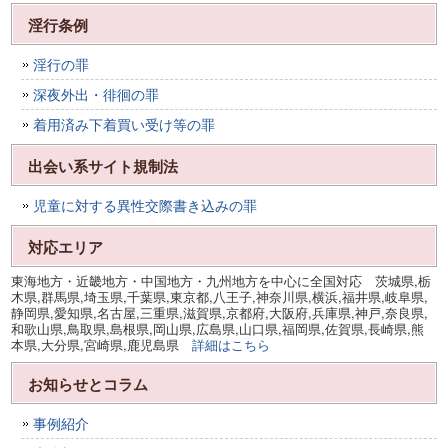
淫行条例
淫行の罪
深夜外出・徘徊の罪
着用済み下着買い受け等の罪
出会い系サイト規制法
児童に対する異性交際書き込みの罪
対応エリア
東海地方・近畿地方・中国地方・九州地方を中心に全国対応 茨城県,栃
木県,群馬県,埼玉県,千葉県,東京都,八王子,神奈川県,横浜,福井県,岐阜県,
静岡県,愛知県,名古屋,三重県,滋賀県,京都府,大阪府,兵庫県,神戸,奈良県,
和歌山県,鳥取県,島根県,岡山県,広島県,山口県,福岡県,佐賀県,長崎県,熊
本県,大分県,宮崎県,鹿児島県
詳細はこちら
お知らせとコラム
事例紹介