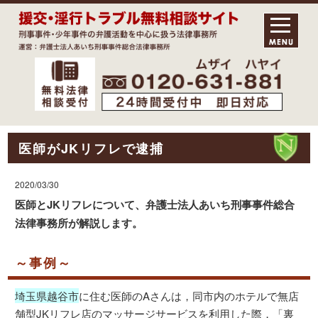
医師がJKリフレで逮捕
2020/03/30
医師とJKリフレについて、弁護士法人あいち刑事事件総合
法律事務所が解説します。
～事例～
埼玉県越谷市
に住む医師のAさんは，同市内のホテルで無店
舗型JKリフレ店のマッサージサービスを利用した際，「裏