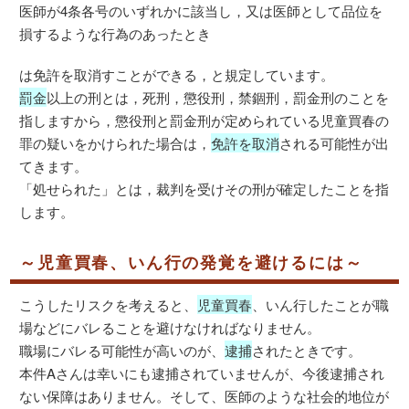
医師が4条各号のいずれかに該当し，又は医師として品位を
損するような行為のあったとき
は免許を取消すことができる，と規定しています。
罰金
以上の刑とは，死刑，懲役刑，禁錮刑，罰金刑のことを
指しますから，懲役刑と罰金刑が定められている児童買春の
罪の疑いをかけられた場合は，
免許を取消
される可能性が出
てきます。
「処せられた」とは，裁判を受けその刑が確定したことを指
します。
～児童買春、いん行の発覚を避けるには～
こうしたリスクを考えると、
児童買春
、いん行したことが職
場などにバレることを避けなければなりません。
職場にバレる可能性が高いのが、
逮捕
されたときです。
本件Aさんは幸いにも逮捕されていませんが、今後逮捕され
ない保障はありません。そして、医師のような社会的地位が