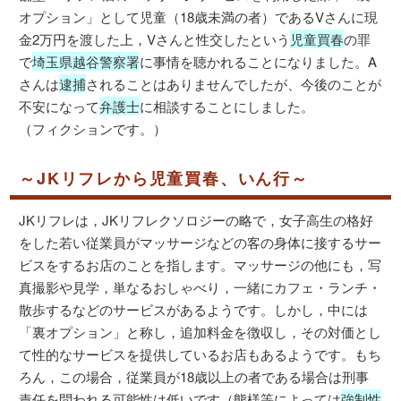
オプション」として児童（18歳未満の者）であるVさんに現
金2万円を渡した上，Vさんと性交したという
児童買春
の罪
で
埼玉県越谷警察署
に事情を聴かれることになりました。A
さんは
逮捕
されることはありませんでしたが、今後のことが
不安になって
弁護士
に相談することにしました。
（フィクションです。）
～JKリフレから児童買春、いん行～
JKリフレは，JKリフレクソロジーの略で，女子高生の格好
をした若い従業員がマッサージなどの客の身体に接するサー
ビスをするお店のことを指します。マッサージの他にも，写
真撮影や見学，単なるおしゃべり，一緒にカフェ・ランチ・
散歩するなどのサービスがあるようです。しかし，中には
「裏オプション」と称し，追加料金を徴収し，その対価とし
て性的なサービスを提供しているお店もあるようです。もち
ろん，この場合，従業員が18歳以上の者である場合は刑事
責任を問われる可能性は低いです（態様等によっては
強制性