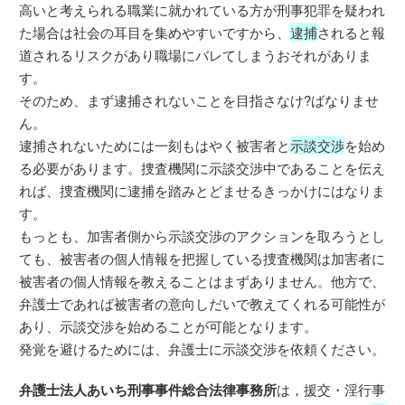
高いと考えられる職業に就かれている方が刑事犯罪を疑われ
た場合は社会の耳目を集めやすいですから、
逮捕
されると報
道されるリスクがあり職場にバレてしまうおそれがありま
す。
そのため、まず逮捕されないことを目指さなけ?ばなりませ
ん。
逮捕されないためには一刻もはやく被害者と
示談交渉
を始め
る必要があります。捜査機関に示談交渉中であることを伝え
れば、捜査機関に逮捕を踏みとどませるきっかけにはなりま
す。
もっとも、加害者側から示談交渉のアクションを取ろうとし
ても、被害者の個人情報を把握している捜査機関は加害者に
被害者の個人情報を教えることはまずありません。他方で、
弁護士であれば被害者の意向しだいで教えてくれる可能性が
あり、示談交渉を始めることが可能となります。
発覚を避けるためには、弁護士に示談交渉を依頼ください。
弁護士法人あいち刑事事件総合法律事務所
は，援交・淫行事