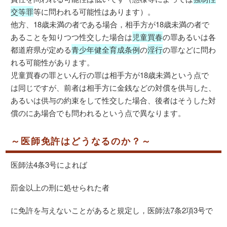
交等罪
等に問われる可能性はあります）。
他方、18歳未満の者である場合，相手方が18歳未満の者で
あることを知りつつ性交した場合は
児童買春
の罪あるいは各
都道府県が定める
青少年健全育成条例
の
淫行
の罪などに問わ
れる可能性があります。
児童買春の罪といん行の罪は相手方が18歳未満という点で
は同じですが、前者は相手方に金銭などの対償を供与した、
あるいは供与の約束をして性交した場合、後者はそうした対
償のにあ場合でも問われるという点で異なります。
～医師免許はどうなるのか？～
医師法4条3号によれば
罰金以上の刑に処せられた者
に免許を与えないことがあると規定し，医師法7条2項3号で