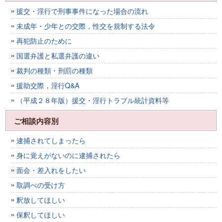
援交・淫行で刑事事件になった場合の流れ
未成年・少年との交際，性交を規制する法令
再犯防止のために
国選弁護と私選弁護の違い
裁判の種類・刑罰の種類
援助交際，淫行Q&A
（平成２８年版）援交・淫行トラブル統計資料等
ご相談内容別
逮捕されてしまったら
身に覚えがないのに逮捕されたら
面会・差入れをしたい
取調べの受け方
釈放してほしい
保釈してほしい