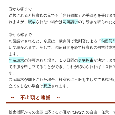
③から④まで
送検されると検察官の元でも「弁解録取」の手続きを受けま
れますが、
釈放
されない場合は
勾留請求
の手続きを取られた
⑤から⑥まで
勾留請求されると、今度は、裁判所で裁判官による「
勾留質
いて聴かれます。そして、勾留質問を経て検察官の勾留請求
ます。
勾留請求
の許可された場合、１０日間の
身柄拘束
が決定しま
て不服を申し立てることができ、これが認められれば１０日
す。
勾留請求が却下された場合、検察官に不服を申し立てる権利
立てをしない場合は
釈放
されます。
～ 不出頭と逮捕 ～
捜査機関からの出頭に応じるか否かはあなたの自由（任意）