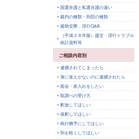
国選弁護と私選弁護の違い
裁判の種類・刑罰の種類
援助交際，淫行Q&A
（平成２８年版）援交・淫行トラブル
統計資料等
ご相談内容別
逮捕されてしまったら
身に覚えがないのに逮捕されたら
面会・差入れをしたい
取調べの受け方
釈放してほしい
保釈してほしい
執行猶予にしてほしい
刑を軽くしてほしい