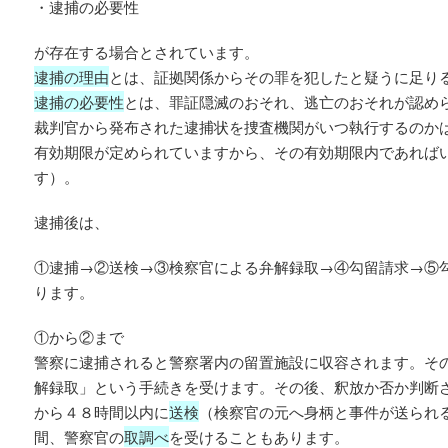
・逮捕の必要性
が存在する場合とされています。
逮捕の理由
とは、証拠関係からその罪を犯したと疑うに足り
逮捕の必要性
とは、罪証隠滅のおそれ、逃亡のおそれが認め
裁判官から発布された逮捕状を捜査機関がいつ執行するのか
有効期限が定められていますから、その有効期限内であれば
す）。
逮捕後は、
①逮捕→②送検→③検察官による弁解録取→④勾留請求→⑤
ります。
①から②まで
警察に逮捕されると警察署内の留置施設に収容されます。そ
解録取」という手続きを受けます。その後、釈放か否か判断
から４８時間以内に
送検
（検察官の元へ身柄と事件が送られ
間、警察官の
取調べ
を受けることもあります。