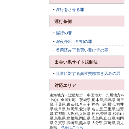
淫行をさせる罪
淫行条例
淫行の罪
深夜外出・徘徊の罪
着用済み下着買い受け等の罪
出会い系サイト規制法
児童に対する異性交際書き込みの罪
対応エリア
東海地方・近畿地方・中国地方・九州地方を
中心に全国対応 茨城県,栃木県,群馬県,埼玉
県,千葉県,東京都,八王子,神奈川県,横浜,福井
県,岐阜県,静岡県,愛知県,名古屋,三重県,滋賀
県,京都府,大阪府,兵庫県,神戸,奈良県,和歌山
県,鳥取県,島根県,岡山県,広島県,山口県,福岡
県,佐賀県,長崎県,熊本県,大分県,宮崎県,鹿児
島県
詳細はこちら