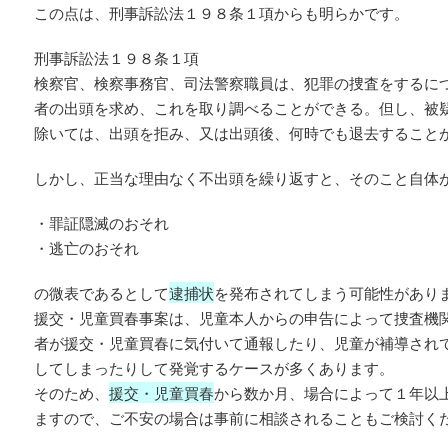
この点は、刑事訴訟法１９８条１項からも明らかです。
刑事訴訟法１９８条１項
検察官、検察事務官、司法警察職員は、犯罪の捜査をするに
者の出頭を求め、これを取り調べることができる。但し、被
除いては、出頭を拒み、又は出頭後、何時でも退去すること
しかし、正当な理由なく不出頭を繰り返すと、そのこと自体
・罪証隠滅のおそれ
・逃亡のおそれ
の微表であるとして
逮捕状
を発布されてしまう可能性があり
援交・児童買春事案は、児童本人からの申告によって捜査機
者が援交・児童買春に気付いて通報したり、児童が補導され
してしまったりして発覚するケースが多くあります。
そのため、
援交・児童買春
から数か月、場合によって１年以
ますので、ご不安の場合は事前に相談されることもご検討く