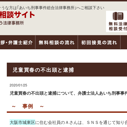
うな方は｢あいち刑事事件総合法律事務所｣へご相談下さい
児童買春の不出頭と逮捕
2020/01/25
児童買春の不出頭と逮捕について、弁護士法人あいち刑事事
～ 事例 ～
大阪市城東区
に住む会社員のＡさんは、ＳＮＳを通じて知り