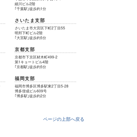
細川ビル2階
｢千葉駅｣徒歩約1分
さいたま支部
さいたま市大宮区下町2丁目55
明邦下町ビル2階
｢大宮駅｣徒歩約5分
京都支部
9
京都市下京区材木町499-2
第1キョートビル4階
｢京都駅｣徒歩約5分
福岡支部
号
福岡市博多区博多駅東2丁目5-28
博多偕成ビル609号
｢博多駅｣徒歩約2分
ページの上部へ戻る