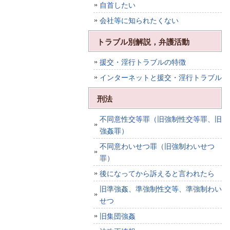
自首したい
会社等に知られたくない
トラブル別解説，弁護活動
援交・淫行トラブルの特徴
インターネットと援交・淫行トラブル
刑法
不同意性交等罪（旧強制性交等罪、旧
強姦罪）
不同意わいせつ罪（旧強制わいせつ
罪）
後になってから訴えると言われたら
旧準強姦、準強制性交等、準強制わい
せつ
旧集団強姦