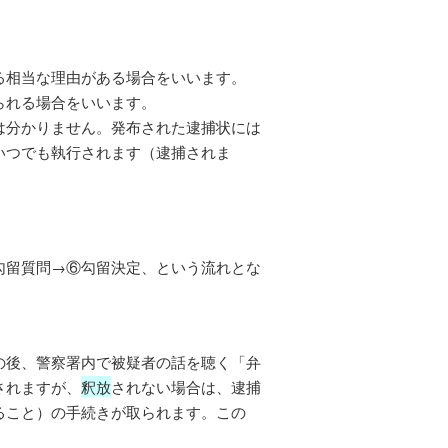
る相当な理由がある場合をいいます。
られる場合をいいます。
は分かりません。発布された逮捕状には
いつでも執行されます（逮捕されま
勾留質問→⑥勾留決定、という流れとな
の後、警察署内で被疑者の話を聴く「弁
されますが、
釈放
されない場合は、逮捕
ること）の手続きが取られます。この