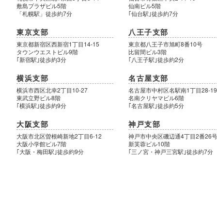
敷島プラザビル5階
仙南ビル5階
「札幌駅」徒歩約7分
｢仙台駅｣徒歩約7分
東京支部
八王子支部
東京都新宿区西新宿1丁目14-15
東京都八王子市旭町8番10号
タウンウエストビル9階
比留間ビル3階
｢新宿駅｣徒歩約3分
｢八王子駅｣徒歩約2分
横浜支部
名古屋支部
横浜市西区北幸2丁目10-27
名古屋市中村区名駅南1丁目28-1
東武立野ビル8階
名南クリヤマビル6階
｢横浜駅｣徒歩約9分
｢名古屋駅｣徒歩約5分
大阪支部
神戸支部
大阪市北区曽根崎新地2丁目6-12
神戸市中央区磯辺通4丁目2番26
大阪小学館ビル7階
新芙蓉ビル10階
｢大阪・梅田駅｣徒歩約9分
｢三ノ宮・神戸三宮駅｣徒歩約7分