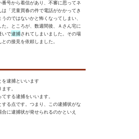
い番号から着信があり、不審に思ってネ
んは「児童買春の件で電話がかかってき
まうのではないかと怖くなってしまい、
した。ところが、数週間後、Ａさん宅に
疑いで
逮捕
されてしまいました。その場
んとの接見を依頼しました。
とを逮捕といいます
ります。
ってする逮捕をいいます。
とする点です。つまり、この逮捕状がな
場合に逮捕状が発せられるのかといえ