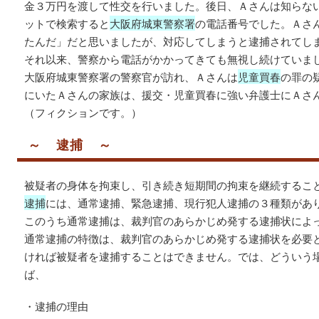
金３万円を渡して性交を行いました。後日、Ａさんは知らな
ットで検索すると
大阪府城東警察署
の電話番号でした。Ａさ
たんだ」だと思いましたが、対応してしまうと逮捕されてし
それ以来、警察から電話がかかってきても無視し続けていま
大阪府城東警察署の警察官が訪れ、Ａさんは
児童買春
の罪の
にいたＡさんの家族は、援交・児童買春に強い弁護士にＡさ
（フィクションです。）
～ 逮捕 ～
被疑者の身体を拘束し、引き続き短期間の拘束を継続するこ
逮捕
には、通常逮捕、緊急逮捕、現行犯人逮捕の３種類があ
このうち通常逮捕は、裁判官のあらかじめ発する逮捕状によ
通常逮捕の特徴は、裁判官のあらかじめ発する逮捕状を必要
ければ被疑者を逮捕することはできません。では、どういう
ば、
・逮捕の理由