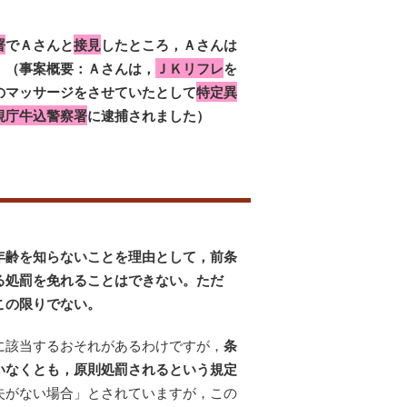
署
でＡさんと
接見
したところ，Ａさんは
。（事案概要：Ａさんは，
ＪＫリフレ
を
のマッサージをさせていたとして
特定異
視庁牛込警察署
に逮捕されました）
年齢を知らないことを理由として，前条
る処罰を免れることはできない。ただ
この限りでない。
に該当するおそれがあるわけですが，
条
いなくとも，原則処罰されるという規定
失がない場合」とされていますが，この