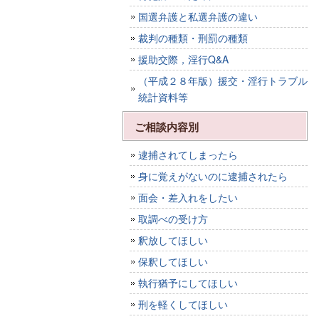
国選弁護と私選弁護の違い
裁判の種類・刑罰の種類
援助交際，淫行Q&A
（平成２８年版）援交・淫行トラブル
統計資料等
ご相談内容別
逮捕されてしまったら
身に覚えがないのに逮捕されたら
面会・差入れをしたい
取調べの受け方
釈放してほしい
保釈してほしい
執行猶予にしてほしい
刑を軽くしてほしい