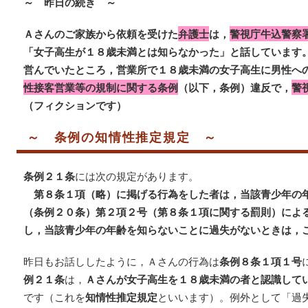
～ 昨日の続き ～
Ａさんのご家族から依頼を受けた
弁護士
は，
警視庁牛込警察
「女子高生が１８歳未満とは知らなかった」と話しています
営んでいたところ，営業所で１８歳未満の女子高生に男性へ
性接客営業等の規制に関する条例
（以下，条例）違反で，
警
（フィクションです）
～ 条例の知情性推定規定 ～
条例２１条
には次の規定があります。
第８条１項（略）に掲げる行為をした者は，当該青少年の
（条例２０条）第２項２号（第８条１項に関する罰則）によ
し，当該青少年の年齢を知らないことに過失がないときは，
昨日もお話ししたように，Ａさんの行為は
条例８条１項１号
例２１条
は，
Ａさんが女子高生を１８歳未満の者と認識して
です（これを
知情性推定規定
といいます）。例外として「過