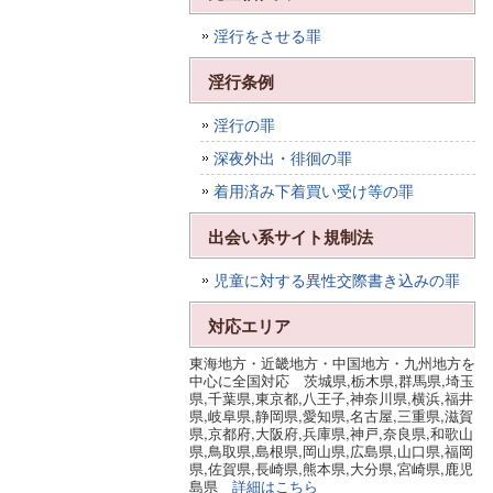
淫行をさせる罪
淫行条例
淫行の罪
深夜外出・徘徊の罪
着用済み下着買い受け等の罪
出会い系サイト規制法
児童に対する異性交際書き込みの罪
対応エリア
東海地方・近畿地方・中国地方・九州地方を
中心に全国対応 茨城県,栃木県,群馬県,埼玉
県,千葉県,東京都,八王子,神奈川県,横浜,福井
県,岐阜県,静岡県,愛知県,名古屋,三重県,滋賀
県,京都府,大阪府,兵庫県,神戸,奈良県,和歌山
県,鳥取県,島根県,岡山県,広島県,山口県,福岡
県,佐賀県,長崎県,熊本県,大分県,宮崎県,鹿児
島県
詳細はこちら