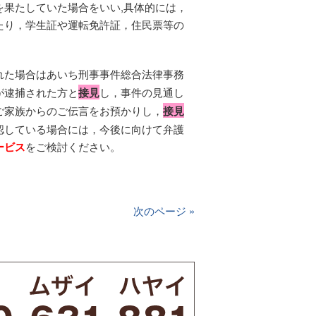
果たしていた場合をいい,具体的には，
たり，学生証や運転免許証，住民票等の
れた場合はあいち刑事事件総合法律事務
が逮捕された方と
接見
し，事件の見通し
ご家族からのご伝言をお預かりし，
接見
認している場合には，今後に向けて弁護
ービス
をご検討ください。
次のページ »