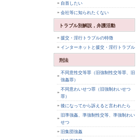
自首したい
会社等に知られたくない
トラブル別解説，弁護活動
援交・淫行トラブルの特徴
インターネットと援交・淫行トラブル
刑法
不同意性交等罪（旧強制性交等罪、旧
強姦罪）
不同意わいせつ罪（旧強制わいせつ
罪）
後になってから訴えると言われたら
旧準強姦、準強制性交等、準強制わい
せつ
旧集団強姦