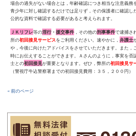
場合の過失がない場合とは，年齢確認につき相当な注意義務を
青少年に対し確認するだけでは足りず，その保護者に確認し
公的な資料で確認する必要があると考えられます。
ＪＫリフレ
等の
淫行
・
援交事件
，その他の
刑事事件
で逮捕さ
所の
初回接見サービス
をご利用ください。速やかに，
弁護士
や，今後に向けたアドバイスをさせていただきます。また，
時にお伝えすることができます。Ａさんのように，事実を否
士との
初回接見
が重要となります。ぜひ，弊所の
初回接見サ
（警視庁牛込警察署までの初回接見費用：３５，２００円）
« 前のページ