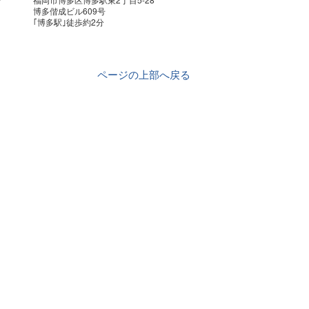
博多偕成ビル609号
｢博多駅｣徒歩約2分
ページの上部へ戻る