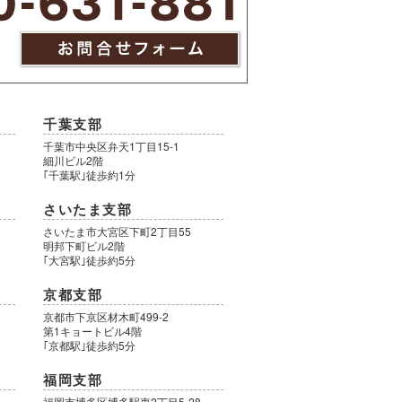
千葉支部
千葉市中央区弁天1丁目15-1
細川ビル2階
｢千葉駅｣徒歩約1分
さいたま支部
さいたま市大宮区下町2丁目55
明邦下町ビル2階
｢大宮駅｣徒歩約5分
京都支部
9
京都市下京区材木町499-2
第1キョートビル4階
｢京都駅｣徒歩約5分
福岡支部
号
福岡市博多区博多駅東2丁目5-28