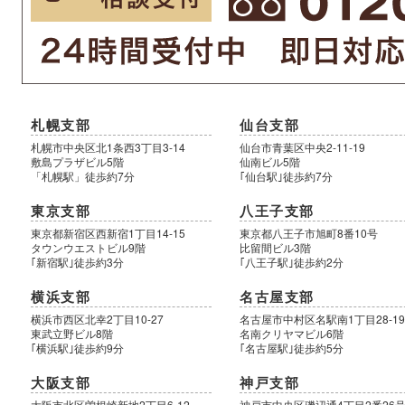
札幌支部
仙台支部
札幌市中央区北1条西3丁目3-14
仙台市青葉区中央2-11-19
敷島プラザビル5階
仙南ビル5階
「札幌駅」徒歩約7分
｢仙台駅｣徒歩約7分
東京支部
八王子支部
東京都新宿区西新宿1丁目14-15
東京都八王子市旭町8番10号
タウンウエストビル9階
比留間ビル3階
｢新宿駅｣徒歩約3分
｢八王子駅｣徒歩約2分
横浜支部
名古屋支部
横浜市西区北幸2丁目10-27
名古屋市中村区名駅南1丁目28-1
東武立野ビル8階
名南クリヤマビル6階
｢横浜駅｣徒歩約9分
｢名古屋駅｣徒歩約5分
大阪支部
神戸支部
大阪市北区曽根崎新地2丁目6-12
神戸市中央区磯辺通4丁目2番26