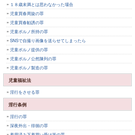
１８歳未満とは思わなかった場合
児童買春周旋の罪
児童買春勧誘の罪
児童ポルノ所持の罪
SNSで自撮り画像を送らせてしまったら
児童ポルノ提供の罪
児童ポルノ公然陳列の罪
児童ポルノ製造の罪
児童福祉法
淫行をさせる罪
淫行条例
淫行の罪
深夜外出・徘徊の罪
着用済み下着買い受け等の罪