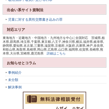
出会い系サイト規制法
児童に対する異性交際書き込みの罪
対応エリア
東海地方・近畿地方・中国地方・九州地方を中心に全国対応 茨城県,栃
木県,群馬県,埼玉県,千葉県,東京都,八王子,神奈川県,横浜,福井県,岐阜県,
静岡県,愛知県,名古屋,三重県,滋賀県,京都府,大阪府,兵庫県,神戸,奈良県,
和歌山県,鳥取県,島根県,岡山県,広島県,山口県,福岡県,佐賀県,長崎県,熊
本県,大分県,宮崎県,鹿児島県
詳細はこちら
お知らせとコラム
事例紹介
未分類
解決事例