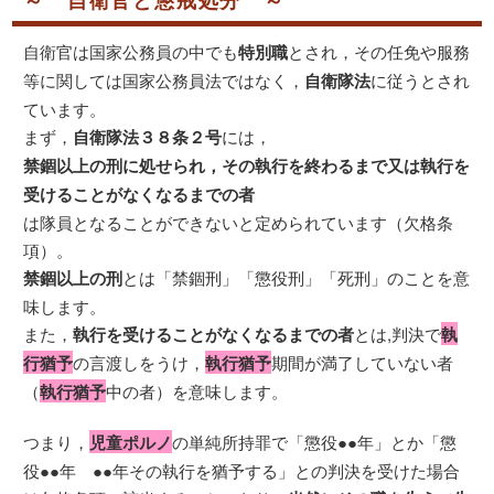
～ 自衛官と懲戒処分 ～
自衛官は国家公務員の中でも
特別職
とされ，その任免や服務
等に関しては国家公務員法ではなく，
自衛隊法
に従うとされ
ています。
まず，
自衛隊法３８条２号
には，
禁錮以上の刑に処せられ，その執行を終わるまで又は執行を
受けることがなくなるまでの者
は隊員となることができないと定められています（欠格条
項）。
禁錮以上の刑
とは「禁錮刑」「懲役刑」「死刑」のことを意
味します。
また，
執行を受けることがなくなるまでの者
とは,判決で
執
行猶予
の言渡しをうけ，
執行猶予
期間が満了していない者
（
執行猶予
中の者）を意味します。
つまり，
児童ポルノ
の単純所持罪で「懲役●●年」とか「懲
役●●年 ●●年その執行を猶予する」との判決を受けた場合