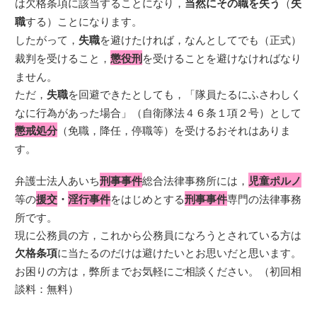
は欠格条項に該当することになり，
当然にその職を失う
（
失
職
する）ことになります。
したがって，
失職
を避けたければ，なんとしてでも（正式）
裁判を受けること，
懲役刑
を受けることを避けなければなり
ません。
ただ，
失職
を回避できたとしても，「隊員たるにふさわしく
なに行為があった場合」（自衛隊法４６条１項２号）として
懲戒処分
（免職，降任，停職等）を受けるおそれはありま
す。
弁護士法人あいち
刑事事件
総合法律事務所には，
児童ポルノ
等の
援交
・
淫行事件
をはじめとする
刑事事件
専門の法律事務
所です。
現に公務員の方，これから公務員になろうとされている方は
欠格条項
に当たるのだけは避けたいとお思いだと思います。
お困りの方は，弊所までお気軽にご相談ください。（初回相
談料：無料）