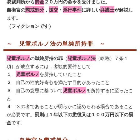
易裁判所から
罰金
２０万円の命令を受けました。
自衛官の
懲戒処分
，
援交
・
淫行事件
に詳しい
弁護士
が解説し
ます。
（フィクションです）
～ 児童ポルノ法の単純所持罪 ～
児童ポルノ
の
単純所持の罪
（
児童ポルノ法
（略称）７条１
項）が成立するには，客観的要件として
１
児童ポルノ
を所持していたこと
２
自己の性的好奇心を満たす目的があったこと
３
自己の意思に基づいて
児童ポルノ
を所持するに至ったこ
と
４
３の者であることが明らかに認められる場合であること
が必要です。
罰則
は
１年以下の懲役又は１００万円以下の罰
金
です。