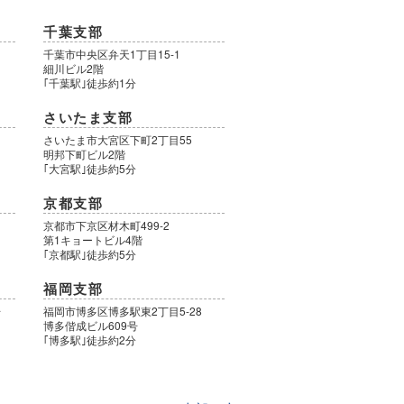
千葉支部
千葉市中央区弁天1丁目15-1
細川ビル2階
｢千葉駅｣徒歩約1分
さいたま支部
さいたま市大宮区下町2丁目55
明邦下町ビル2階
｢大宮駅｣徒歩約5分
京都支部
9
京都市下京区材木町499-2
第1キョートビル4階
｢京都駅｣徒歩約5分
福岡支部
号
福岡市博多区博多駅東2丁目5-28
博多偕成ビル609号
｢博多駅｣徒歩約2分