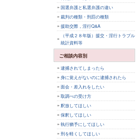
国選弁護と私選弁護の違い
裁判の種類・刑罰の種類
援助交際，淫行Q&A
（平成２８年版）援交・淫行トラブル
統計資料等
ご相談内容別
逮捕されてしまったら
身に覚えがないのに逮捕されたら
面会・差入れをしたい
取調べの受け方
釈放してほしい
保釈してほしい
執行猶予にしてほしい
刑を軽くしてほしい