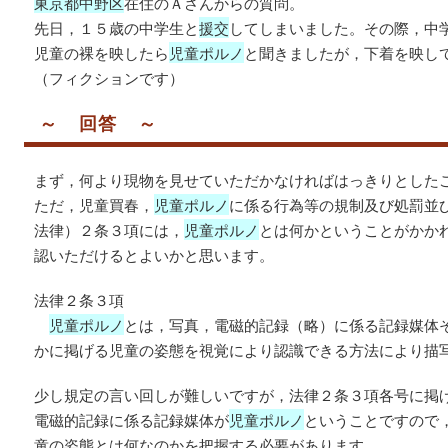
東京都中野区
在住のＡさんからの質問。
先日，１５歳の中学生と
援交
してしまいました。その際，中
児童の裸を映したら
児童ポルノ
と聞きましたが，下着を映し
（フィクションです）
～ 回答 ～
まず，何より現物を見せていただかなければはっきりとした
ただ，児童買春，
児童ポルノ
に係る行為等の規制及び処罰並
法律）２条３項には，
児童ポルノ
とは何かということがかか
認いただけるとよいかと思います。
法律２条３項
児童ポルノ
とは，写真，電磁的記録（略）に係る記録媒体
かに掲げる児童の姿態を視覚により認識できる方法により描
少し規定の言い回しが難しいですが，法律２条３項各号に掲
電磁的記録に係る記録媒体が
児童ポルノ
ということですので
童の姿態とは何なのかを把握する必要があります。