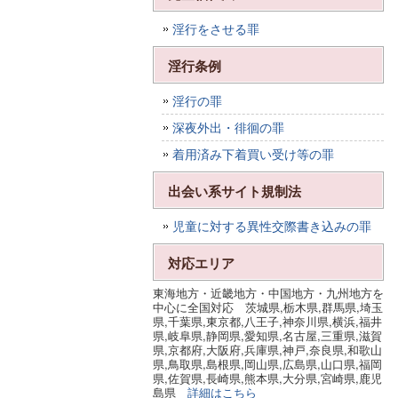
淫行をさせる罪
淫行条例
淫行の罪
深夜外出・徘徊の罪
着用済み下着買い受け等の罪
出会い系サイト規制法
児童に対する異性交際書き込みの罪
対応エリア
東海地方・近畿地方・中国地方・九州地方を
中心に全国対応 茨城県,栃木県,群馬県,埼玉
県,千葉県,東京都,八王子,神奈川県,横浜,福井
県,岐阜県,静岡県,愛知県,名古屋,三重県,滋賀
県,京都府,大阪府,兵庫県,神戸,奈良県,和歌山
県,鳥取県,島根県,岡山県,広島県,山口県,福岡
県,佐賀県,長崎県,熊本県,大分県,宮崎県,鹿児
島県
詳細はこちら