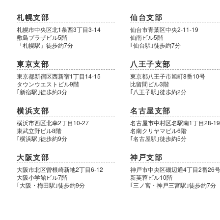
札幌支部
仙台支部
札幌市中央区北1条西3丁目3-14
仙台市青葉区中央2-11-19
敷島プラザビル5階
仙南ビル5階
「札幌駅」徒歩約7分
｢仙台駅｣徒歩約7分
東京支部
八王子支部
東京都新宿区西新宿1丁目14-15
東京都八王子市旭町8番10号
タウンウエストビル9階
比留間ビル3階
｢新宿駅｣徒歩約3分
｢八王子駅｣徒歩約2分
横浜支部
名古屋支部
横浜市西区北幸2丁目10-27
名古屋市中村区名駅南1丁目28-1
東武立野ビル8階
名南クリヤマビル6階
｢横浜駅｣徒歩約9分
｢名古屋駅｣徒歩約5分
大阪支部
神戸支部
大阪市北区曽根崎新地2丁目6-12
神戸市中央区磯辺通4丁目2番26
大阪小学館ビル7階
新芙蓉ビル10階
｢大阪・梅田駅｣徒歩約9分
｢三ノ宮・神戸三宮駅｣徒歩約7分