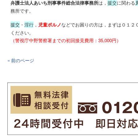
弁護士法人あいち刑事事件総合法律事務所
は，
援交
に関わる
務所です。
援交
・
淫行
，
児童ポルノ
などでお困りの方は，まずは０１２
ください。
（警視庁中野警察署までの初回接見費用：35,000円）
« 前のページ