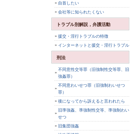
自首したい
会社等に知られたくない
トラブル別解説，弁護活動
援交・淫行トラブルの特徴
インターネットと援交・淫行トラブル
刑法
不同意性交等罪（旧強制性交等罪、旧
強姦罪）
不同意わいせつ罪（旧強制わいせつ
罪）
後になってから訴えると言われたら
旧準強姦、準強制性交等、準強制わい
せつ
旧集団強姦