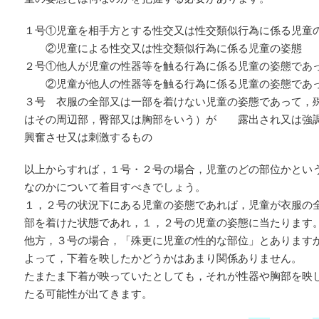
１号①児童を相手方とする性交又は性交類似行為に係る児童
②児童による性交又は性交類似行為に係る児童の姿態
２号①他人が児童の性器等を触る行為に係る児童の姿態であ
②児童が他人の性器等を触る行為に係る児童の姿態であっ
３号 衣服の全部又は一部を着けない児童の姿態であって，
はその周辺部，臀部又は胸部をいう）が 露出され又は強
興奮させ又は刺激するもの
以上からすれば，１号・２号の場合，児童のどの部位かとい
なのかについて着目すべきでしょう。
１，２号の状況下にある児童の姿態であれば，児童が衣服の
部を着けた状態であれ，１，２号の児童の姿態に当たります
他方，３号の場合，「殊更に児童の性的な部位」とあります
よって，下着を映したかどうかはあまり関係ありません。
たまたま下着が映っていたとしても，それが性器や胸部を映
たる可能性が出てきます。