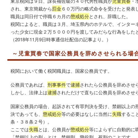
東京税関は９日、課長補佐級の４０代男性職員が
児童買春
・
され、東京簡裁から
罰金
６０万円の略式命令を受けたと発表
職員は同日付で停職６カ月の
懲戒処分
とされ、辞職した。
税関によると、職員は３月、埼玉県内のホテルで、インター
った少女に現金２万５０００円を渡してみだらな行為をした
（2018年11月9日時事通信社配信の記事より。）
～児童買春で国家公務員を辞めさせられる場
税関において働く税関職員は、国家公務員です。
公務員であれば、
刑事事件
で
逮捕
されたら公務員を辞めさせ
しかし、法律上は
逮捕
されただけで直ちに公務員を辞めさせ
国家公務員の場合、起訴されて有罪判決を受け、禁錮以上の
決であっても、
懲戒処分
等の必要はなしに当然に
失職
するこ
条・３８条２号）。
ここでは
失職
とは、公務員が
懲戒処分
等によらずに自動的に
「禁錮以上の刑」とは，禁錮刑，懲役刑，死刑のことです。