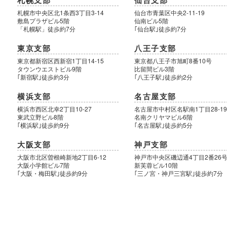
札幌支部
仙台支部
札幌市中央区北1条西3丁目3-14
仙台市青葉区中央2-11-19
敷島プラザビル5階
仙南ビル5階
「札幌駅」徒歩約7分
｢仙台駅｣徒歩約7分
東京支部
八王子支部
東京都新宿区西新宿1丁目14-15
東京都八王子市旭町8番10号
タウンウエストビル9階
比留間ビル3階
｢新宿駅｣徒歩約3分
｢八王子駅｣徒歩約2分
横浜支部
名古屋支部
横浜市西区北幸2丁目10-27
名古屋市中村区名駅南1丁目28-1
東武立野ビル8階
名南クリヤマビル6階
｢横浜駅｣徒歩約9分
｢名古屋駅｣徒歩約5分
大阪支部
神戸支部
大阪市北区曽根崎新地2丁目6-12
神戸市中央区磯辺通4丁目2番26
大阪小学館ビル7階
新芙蓉ビル10階
｢大阪・梅田駅｣徒歩約9分
｢三ノ宮・神戸三宮駅｣徒歩約7分