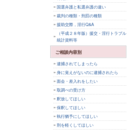
国選弁護と私選弁護の違い
裁判の種類・刑罰の種類
援助交際，淫行Q&A
（平成２８年版）援交・淫行トラブル
統計資料等
ご相談内容別
逮捕されてしまったら
身に覚えがないのに逮捕されたら
面会・差入れをしたい
取調べの受け方
釈放してほしい
保釈してほしい
執行猶予にしてほしい
刑を軽くしてほしい