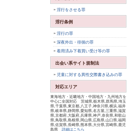
淫行をさせる罪
淫行条例
淫行の罪
深夜外出・徘徊の罪
着用済み下着買い受け等の罪
出会い系サイト規制法
児童に対する異性交際書き込みの罪
対応エリア
東海地方・近畿地方・中国地方・九州地方を
中心に全国対応 茨城県,栃木県,群馬県,埼玉
県,千葉県,東京都,八王子,神奈川県,横浜,福井
県,岐阜県,静岡県,愛知県,名古屋,三重県,滋賀
県,京都府,大阪府,兵庫県,神戸,奈良県,和歌山
県,鳥取県,島根県,岡山県,広島県,山口県,福岡
県,佐賀県,長崎県,熊本県,大分県,宮崎県,鹿児
島県
詳細はこちら