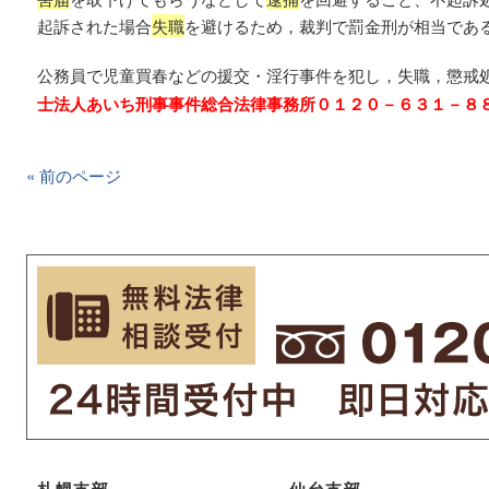
起訴された場合
失職
を避けるため，裁判で罰金刑が相当であ
公務員で児童買春などの援交・淫行事件を犯し，失職，懲戒
士法人あいち刑事事件総合法律事務所０１２０－６３１－８
« 前のページ