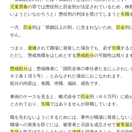
児童買春
の罪では懲役刑と罰金刑が法定されているため，検
いようといなかろうと）懲役刑の判決を受けてしまうと
失職
一方、
罰金
刑は「禁錮以上の刑」に含まれないため、
罰金
刑
せん。
つまり、
逮捕
されて職場に発覚した場合でも、必ず
失職
する
ただし、懲戒免職をはじめとする
懲戒処分
の可能性は残りま
懲戒処分
は，懲戒権者に「国民全体の奉仕者たるにふさわし
８２条１項３号）」とみなされた場合におこなわれます。
処分の内容は、免職、停職、減給、戒告です。
事例のケースを見ると、略式命令で
罰金
刑（６０万円）に処
とされており、
失職
ではありませんが辞職しています。
職を失わないようにするためには、事件が職場に発覚しない
職場への発覚を防ぐには、被害者と示談を成立させて
被害届
害届
を取下げてもらうなどして
逮捕
を回避すること、不起訴