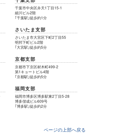
千葉支部
千葉市中央区弁天1丁目15-1
細川ビル2階
｢千葉駅｣徒歩約1分
さいたま支部
さいたま市大宮区下町2丁目55
明邦下町ビル2階
｢大宮駅｣徒歩約5分
京都支部
9
京都市下京区材木町499-2
第1キョートビル4階
｢京都駅｣徒歩約5分
福岡支部
号
福岡市博多区博多駅東2丁目5-28
博多偕成ビル609号
｢博多駅｣徒歩約2分
ページの上部へ戻る