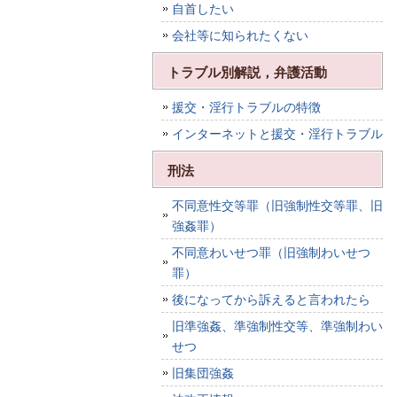
自首したい
会社等に知られたくない
トラブル別解説，弁護活動
援交・淫行トラブルの特徴
インターネットと援交・淫行トラブル
刑法
不同意性交等罪（旧強制性交等罪、旧
強姦罪）
不同意わいせつ罪（旧強制わいせつ
罪）
後になってから訴えると言われたら
旧準強姦、準強制性交等、準強制わい
せつ
旧集団強姦