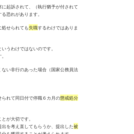
察に起訴されて、（執行猶予が付されて
する恐れがあります。
に処せられても
失職
するわけではありま
というわけではないのです。
す。
くない非行のあった場合（国家公務員法
せられて同日付で停職６カ月の
懲戒処分
ことが大切です。
提出を考え直してもらうか、提出した
被
処分を獲得することが考えられます。