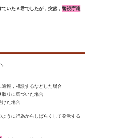
けていたＡ君でしたが，突然，
警視庁滝
か。
に通報，相談するなどした場合
り取りに気づいた場合
受けた場合
のように行為からしばらくして発覚する