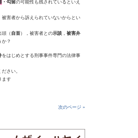
捕
・勾留
の可能性も残されているといえ
，被害者から訴えられていないからとい
出頭（
自首
），被害者との
示談
，
被害弁
うか？
件
をはじめとする刑事事件専門の法律事
ください。
ります
）
次のページ »