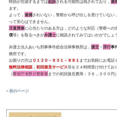
時効が完成するまでは
起訴
される可能性は残されており，
逮
ます。
よって，
逮捕
されいない，警察から呼び出しを受けていない
って安心はできません。
児童買春
に心当たりのある方は，どのような対応（警察への
償
等）を取るべきか
弁護士
に相談されてみてはいかがでしょ
弁護士法人あいち刑事事件総合法律事務所は，
援交
・
淫行
事
務所です。
お困りの方は
０１２０－６３１－８８１
までお気軽にお電話
無料法律相談
，
初回接見サービス
等を２４時間受け付けてお
（
警視庁滝野川警察署
までの初回接見費用：３６，２００円
« 前のページ