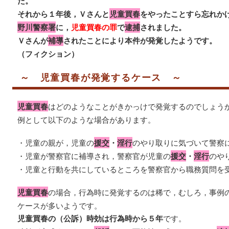
た。
それから１年後，Ｖさんと
児童買春
をやったことすら忘れか
野川警察署
に，
児童買春の罪
で
逮捕
されました。
Ｖさんが
補導
されたことにより本件が発覚したようです。
（フィクション）
～ 児童買春が発覚するケース ～
児童買春
はどのようなことがきかっけで発覚するのでしょう
例として以下のような場合があります。
・児童の親が，児童の
援交
・
淫行
のやり取りに気づいて警察
・児童が警察官に補導され，警察官が児童の
援交
・
淫行
のや
・児童と行動を共にしているところを警察官から職務質問を
児童買春
の場合，行為時に発覚するのは稀で，むしろ，事例
ケースが多いようです。
児童買春の（公訴）時効は行為時から５年
です。