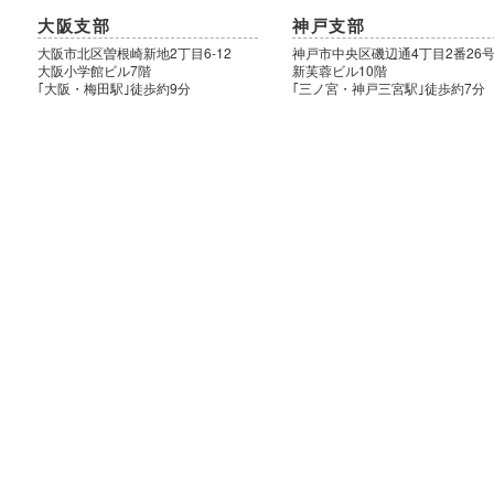
大阪支部
神戸支部
大阪市北区曽根崎新地2丁目6-12
神戸市中央区磯辺通4丁目2番26
大阪小学館ビル7階
新芙蓉ビル10階
｢大阪・梅田駅｣徒歩約9分
｢三ノ宮・神戸三宮駅｣徒歩約7分