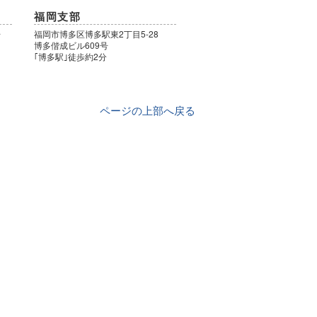
福岡支部
号
福岡市博多区博多駅東2丁目5-28
博多偕成ビル609号
｢博多駅｣徒歩約2分
ページの上部へ戻る