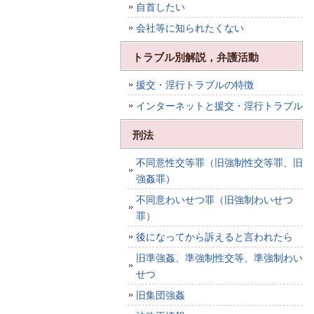
自首したい
会社等に知られたくない
トラブル別解説，弁護活動
援交・淫行トラブルの特徴
インターネットと援交・淫行トラブル
刑法
不同意性交等罪（旧強制性交等罪、旧
強姦罪）
不同意わいせつ罪（旧強制わいせつ
罪）
後になってから訴えると言われたら
旧準強姦、準強制性交等、準強制わい
せつ
旧集団強姦