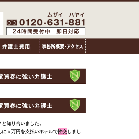
童買春に強い弁護士
童買春に強い弁護士
Ｖと知り合いました。
んに５万円を支払いホテルで
性交
しまし