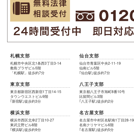
札幌支部
仙台支部
札幌市中央区北1条西3丁目3-14
仙台市青葉区中央2-11-19
敷島プラザビル5階
仙南ビル5階
「札幌駅」徒歩約7分
｢仙台駅｣徒歩約7分
東京支部
八王子支部
東京都新宿区西新宿1丁目14-15
東京都八王子市旭町8番10号
タウンウエストビル9階
比留間ビル3階
｢新宿駅｣徒歩約3分
｢八王子駅｣徒歩約2分
横浜支部
名古屋支部
横浜市西区北幸2丁目10-27
名古屋市中村区名駅南1丁目28-1
東武立野ビル8階
名南クリヤマビル6階
｢横浜駅｣徒歩約9分
｢名古屋駅｣徒歩約5分