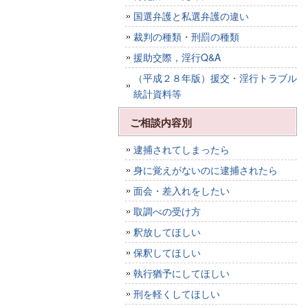
国選弁護と私選弁護の違い
裁判の種類・刑罰の種類
援助交際，淫行Q&A
（平成２８年版）援交・淫行トラブル
統計資料等
ご相談内容別
逮捕されてしまったら
身に覚えがないのに逮捕されたら
面会・差入れをしたい
取調べの受け方
釈放してほしい
保釈してほしい
執行猶予にしてほしい
刑を軽くしてほしい