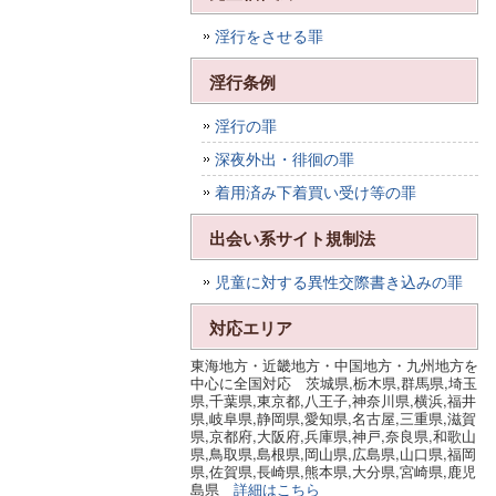
淫行をさせる罪
淫行条例
淫行の罪
深夜外出・徘徊の罪
着用済み下着買い受け等の罪
出会い系サイト規制法
児童に対する異性交際書き込みの罪
対応エリア
東海地方・近畿地方・中国地方・九州地方を
中心に全国対応 茨城県,栃木県,群馬県,埼玉
県,千葉県,東京都,八王子,神奈川県,横浜,福井
県,岐阜県,静岡県,愛知県,名古屋,三重県,滋賀
県,京都府,大阪府,兵庫県,神戸,奈良県,和歌山
県,鳥取県,島根県,岡山県,広島県,山口県,福岡
県,佐賀県,長崎県,熊本県,大分県,宮崎県,鹿児
島県
詳細はこちら