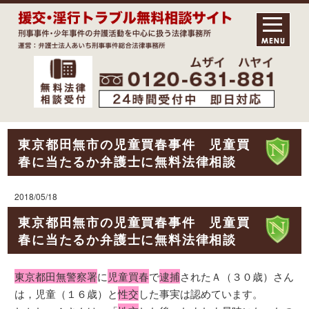
東京都田無市の児童買春事件 児童買
春に当たるか弁護士に無料法律相談
2018/05/18
東京都田無市の児童買春事件 児童買
春に当たるか弁護士に無料法律相談
東京都田無警察署
に
児童買春
で
逮捕
されたＡ（３０歳）さん
は，児童（１６歳）と
性交
した事実は認めています。