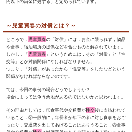
円以下の罰金に処する」と定められています。
～児童買春の対償とは？～
ところで，
児童買春
の「対償」には，お金に限られず，物品
や食事，宿泊場所の提供などを含むものと解されています。
しかし，「
児童買春
」というためには，その「対償」と「性
交等」とが対価関係になければなりません。
つまり，「対償」があったから「性交等」をしたなどという
関係がなければならないのです。
では、今回の事例の場合どうでしょうか？
場合によっては争う余地があるのではないかと思われます。
その理由としては，①食事代や交通費が
性交
後に支払われて
いること，②一般的に，年長者が年下の者に対し食事をおご
ったり，交通費を出してあげることはありうること，③食事
代や交通費が
性交
と
対価関係にある金額とは考え難いことな