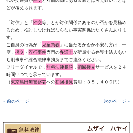
どが考えられます。
「対償」と「
性交
等」とが対価関係にあるのか否かを見極め
るため，検討しなければならない事実関係はたくさんありま
す。
ご自身の行為が「
児童買春
」に当たるか否か不安な方は，一
度，
援交
・
淫行事件
専門の
弁護士
が所属する弁護士法人あい
ち刑事事件総合法律事務所までご連絡ください。
フリーダイヤルで，
無料法律相談
，
初回接見
サービスを２４
時間いつでも承っています。
（
東京島田無警察署
への
初回接見
費用：３８，４００円）
« 前のページ
次のページ »