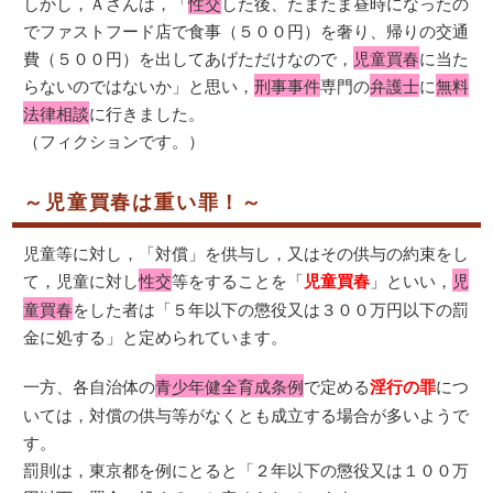
しかし，Ａさんは，「
性交
した後、たまたま昼時になったの
でファストフード店で食事（５００円）を奢り、帰りの交通
費（５００円）を出してあげただけなので，
児童買春
に当た
らないのではないか」と思い，
刑事事件
専門の
弁護士
に
無料
法律相談
に行きました。
（フィクションです。）
～児童買春は重い罪！～
児童等に対し，「対償」を供与し，又はその供与の約束をし
て，児童に対し
性交
等をすることを「
児童買春
」といい，
児
童買春
をした者は「５年以下の懲役又は３００万円以下の罰
金に処する」と定められています。
一方、各自治体の
青少年健全育成条例
で定める
淫行の罪
につ
いては，対償の供与等がなくとも成立する場合が多いようで
す。
罰則は，東京都を例にとると「２年以下の懲役又は１００万