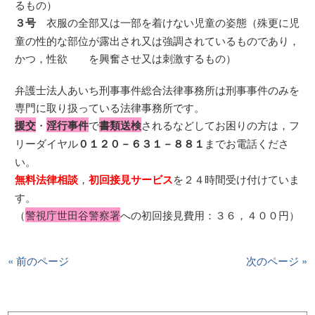
るもの）
３号
衣服の全部又は一部を着けない児童の姿態（殊更に児
童の性的な部位が露出され又は強調されているものであり，
かつ，性欲 を興奮させ又は刺激するもの）
弁護士法人あいち刑事事件総合法律事務所は刑事事件のみを
専門に取り扱っている法律事務所です。
援交
・
淫行事件
で
書類送検
されるなどしてお困りの方は，フ
リーダイヤル
０１２０－６３１－８８１
までお電話くださ
い。
無料法律相談
，
初回接見サービス
を２４時間受け付けていま
す。
（
警視庁世田谷警察署
への初回接見費用：３６，４００円）
« 前のページ
次のページ »