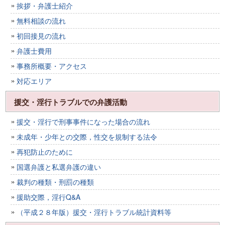
挨拶・弁護士紹介
無料相談の流れ
初回接見の流れ
弁護士費用
事務所概要・アクセス
対応エリア
援交・淫行トラブルでの弁護活動
援交・淫行で刑事事件になった場合の流れ
未成年・少年との交際，性交を規制する法令
再犯防止のために
国選弁護と私選弁護の違い
裁判の種類・刑罰の種類
援助交際，淫行Q&A
（平成２８年版）援交・淫行トラブル統計資料等