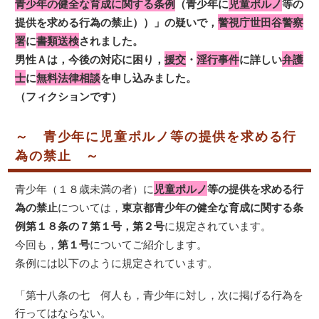
青少年の健全な育成に関する条例
（青少年に
児童ポルノ
等の
提供を求める行為の禁止））」の疑いで，
警視庁世田谷警察
署
に
書類送検
されました。
男性Ａは，今後の対応に困り，
援交
・
淫行事件
に詳しい
弁護
士
に
無料法律相談
を申し込みました。
（フィクションです）
～ 青少年に児童ポルノ等の提供を求める行
為の禁止 ～
青少年（１８歳未満の者）に
児童ポルノ
等の提供を求める行
為の禁止
については，
東京都青少年の健全な育成に関する条
例第１８条の７第１号，第２号
に規定されています。
今回も，
第１号
についてご紹介します。
条例には以下のように規定されています。
「第十八条の七 何人も，青少年に対し，次に掲げる行為を
行ってはならない。