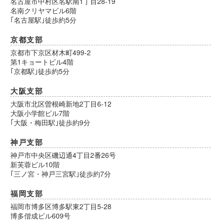
名古屋市中村区名駅南1丁目28-19
名南クリヤマビル6階
｢名古屋駅｣徒歩約5分
京都支部
京都市下京区材木町499-2
第1キョートビル4階
｢京都駅｣徒歩約5分
大阪支部
大阪市北区曽根崎新地2丁目6-12
大阪小学館ビル7階
｢大阪・梅田駅｣徒歩約9分
神戸支部
神戸市中央区磯辺通4丁目2番26号
新芙蓉ビル10階
｢三ノ宮・神戸三宮駅｣徒歩約7分
福岡支部
福岡市博多区博多駅東2丁目5-28
博多偕成ビル609号