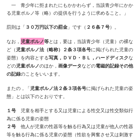
一 青少年に拒まれたにもかかわらず，当該青少年にかか
る児童ポルノ等（略）の提供を行うように求めること。」
罰則は「
３０万円以下の罰金
」です（
２６条７号
）。
なお，
児童ポルノ
等
とは，要は，当該青少年（児童）の裸な
ど（
児童ポルノ法（略称）２条３項各号
に掲げられた児童の
姿態）を内容とする
写真，ＤＶＤ・ＢＬ，ハードディスク
な
どの
児童ポルノ
のほか，
画像データ
などの
電磁的記録その他
の記録
のことをいいます。
またの，「
児童ポルノ法２条３項各号
に掲げられた児童の姿
態」とは以下のとおりです。
１号
児童を相手とする又は児童による性交又は性交類似行
為に係る児童の姿態
２号
他人が児童の性器等を触る行為又は児童が他人の性器
等を触る行為に係る児童の姿態（性欲を興奮させ又は刺激す