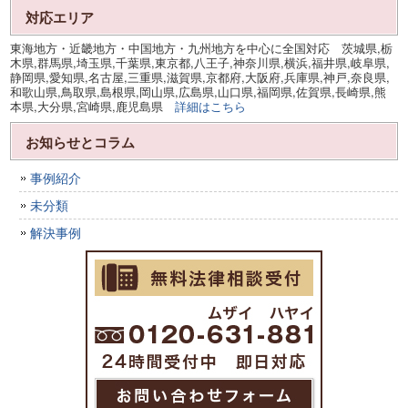
対応エリア
東海地方・近畿地方・中国地方・九州地方を中心に全国対応 茨城県,栃
木県,群馬県,埼玉県,千葉県,東京都,八王子,神奈川県,横浜,福井県,岐阜県,
静岡県,愛知県,名古屋,三重県,滋賀県,京都府,大阪府,兵庫県,神戸,奈良県,
和歌山県,鳥取県,島根県,岡山県,広島県,山口県,福岡県,佐賀県,長崎県,熊
本県,大分県,宮崎県,鹿児島県
詳細はこちら
お知らせとコラム
事例紹介
未分類
解決事例